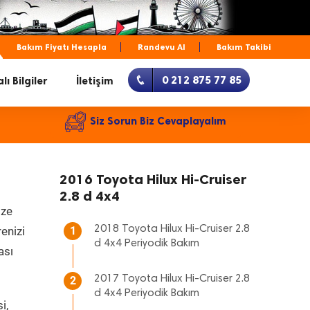
Bakım Fiyatı Hesapla
Randevu Al
Bakım Takibi
0 212 875 77 85
lı Bilgiler
İletişim
Siz Sorun Biz Cevaplayalım
2016 Toyota Hilux Hi-Cruiser
2.8 d 4x4
ize
2018 Toyota Hilux Hi-Cruiser 2.8
renizi
1
d 4x4 Periyodik Bakım
ası
2017 Toyota Hilux Hi-Cruiser 2.8
2
d 4x4 Periyodik Bakım
i,