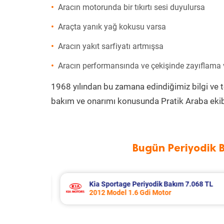
Aracın motorunda bir tıkırtı sesi duyulursa
Araçta yanık yağ kokusu varsa
Aracın yakıt sarfiyatı artmışsa
Aracın performansında ve çekişinde zayıflama
1968 yılından bu zamana edindiğimiz bilgi ve 
bakım ve onarımı konusunda Pratik Araba ekib
Bugün Periyodik 
.068 TL
Fiat Linea Periyodik Bakım 6.272 TL
2015 Model 1.3 Multijet Motor