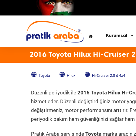
Kurumsal
2016 Toyota Hilux Hi-Cruiser 2
Toyota
Hilux
Hi-Cruiser 2.8 d 4x4
Düzenli periyodik ile
2016 Toyota Hilux Hi-Cru
hizmet eder. Düzenli değiştirdiğiniz motor yağı, 
değiştirmeniz, motor performansını arttırır. Fr
periyodik bakım hem güvenliğinizi sağlar hem d
Pratik Araba servisinde
Toyota
marka aracınıza