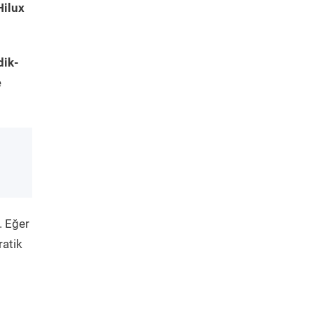
Hilux
dik-
e
. Eğer
ratik