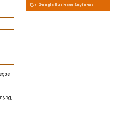
Google Business Sayfamız
geçse
r yağ,