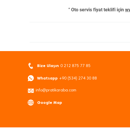
" Oto servis fiyat teklifi için
ww
Bize Ulaşın
0 212 875 77 85
Whatsapp
+90 (534) 274 30 88
info@pratikaraba.com
Google Map