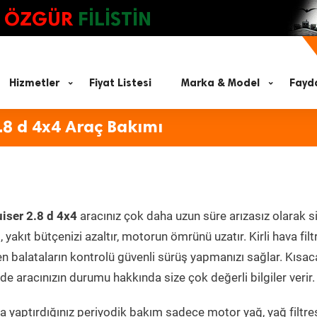
ÖZGÜR
FİLİSTİN
Hizmetler
Fiyat Listesi
Marka & Model
Fayda
.8 d 4x4 Araç Bakımı
iser 2.8 d 4x4
aracınız çok daha uzun süre arızasız olarak s
yakıt bütçenizi azaltır, motorun ömrünü uzatır. Kirli hava filt
en balataların kontrolü güvenli sürüş yapmanızı sağlar. Kısac
e aracınızın durumu hakkında size çok değerli bilgiler verir.
 yaptırdığınız periyodik bakım sadece motor yağ, yağ filtres