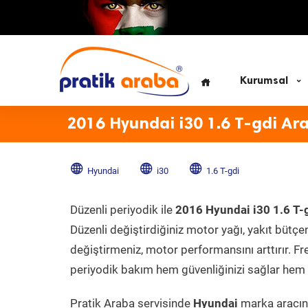
Kurumsal
2016 Hyundai i30 1.6 T-gdi Ar
Hyundai
i30
1.6 T-gdi
Düzenli periyodik ile
2016 Hyundai i30 1.6 T-
Düzenli değiştirdiğiniz motor yağı, yakıt bütçeni
değiştirmeniz, motor performansını arttırır. Fr
periyodik bakım hem güvenliğinizi sağlar hem d
Pratik Araba servisinde
Hyundai
marka aracını