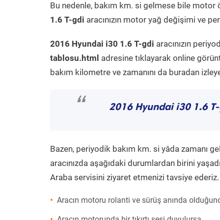
Bu nedenle, bakım km. si gelmese bile motor 
1.6 T-gdi
aracınızın motor yağ değişimi ve peri
2016 Hyundai i30 1.6 T-gdi
aracınızın periyo
tablosu.html
adresine tıklayarak online görün
bakım kilometre ve zamanını da buradan izleyeb
“
2016 Hyundai i30 1.6 T-
Bazen, periyodik bakım km. si yâda zamanı gelme
aracınızda aşağıdaki durumlardan birini yaşadı
Araba servisini ziyaret etmenizi tavsiye ederiz.
Aracın motoru rolanti ve sürüş anında olduğund
Aracın motorunda bir tıkırtı sesi duyulursa