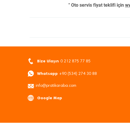
" Oto servis fiyat teklifi için
ww
Bize Ulaşın
0 212 875 77 85
Whatsapp
+90 (534) 274 30 88
info@pratikaraba.com
Google Map