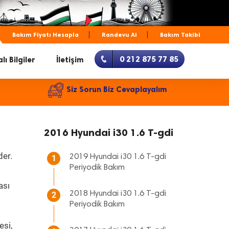
Bakım Fiyatı Hesapla
Randevu Al
Bakım Takibi
0 212 875 77 85
lı Bilgiler
İletişim
Siz Sorun Biz Cevaplayalım
2016 Hyundai i30 1.6 T-gdi
der.
2019 Hyundai i30 1.6 T-gdi
1
Periyodik Bakım
ası
2018 Hyundai i30 1.6 T-gdi
2
Periyodik Bakım
esi,