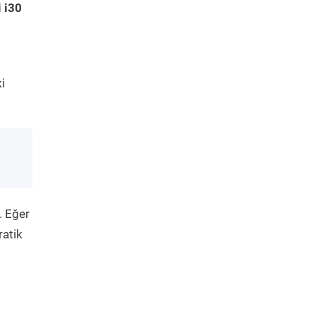
 i30
i
. Eğer
ratik