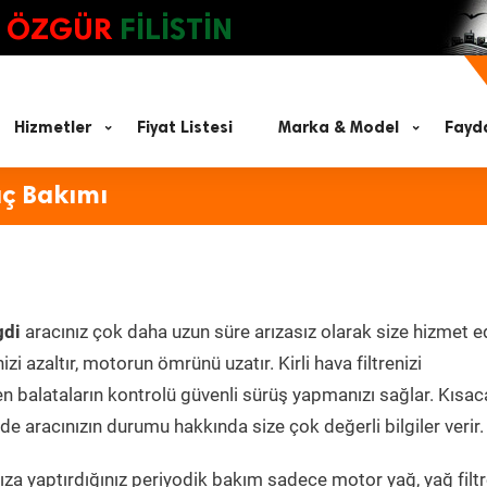
ÖZGÜR
FİLİSTİN
Hizmetler
Fiyat Listesi
Marka & Model
Fayda
aç Bakımı
gdi
aracınız çok daha uzun süre arızasız olarak size hizmet e
zi azaltır, motorun ömrünü uzatır. Kirli hava filtrenizi
en balataların kontrolü güvenli sürüş yapmanızı sağlar. Kısac
e aracınızın durumu hakkında size çok değerli bilgiler verir.
za yaptırdığınız periyodik bakım sadece motor yağ, yağ filtr