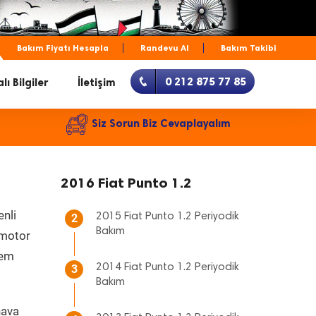
Bakım Fiyatı Hesapla
Randevu Al
Bakım Takibi
0 212 875 77 85
lı Bilgiler
İletişim
Siz Sorun Biz Cevaplayalım
2016 Fiat Punto 1.2
enli
2015 Fiat Punto 1.2 Periyodik
2
Bakım
, motor
hem
2014 Fiat Punto 1.2 Periyodik
3
Bakım
hava