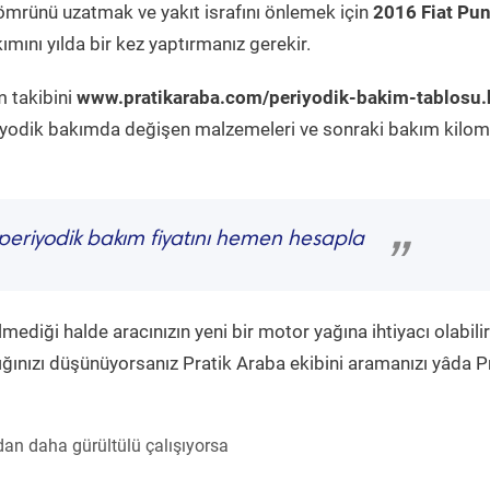
ömrünü uzatmak ve yakıt israfını önlemek için
2016 Fiat Pun
mını yılda bir kez yaptırmanız gerekir.
m takibini
www.pratikaraba.com/periyodik-bakim-tablosu.
eriyodik bakımda değişen malzemeleri ve sonraki bakım kilom
periyodik bakım fiyatını hemen hesapla
”
diği halde aracınızın yeni bir motor yağına ihtiyacı olabilir
ğınızı düşünüyorsanız Pratik Araba ekibini aramanızı yâda P
an daha gürültülü çalışıyorsa