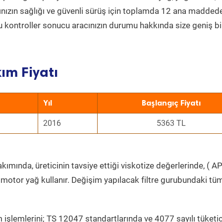
acınızın sağlığı ve güvenli sürüş için toplamda 12 ana madded
 Bu kontroller sonucu aracınızın durumu hakkında size geniş bi
ım Fiyatı
Yıl
Başlangıç Fiyatı
2016
5363 TL
ımında, üreticinin tavsiye ettiği viskotize değerlerinde, ( AP
 motor yağ kullanır. Değişim yapılacak filtre gurubundaki tü
 işlemlerini; TS 12047 standartlarında ve 4077 sayılı tüketic