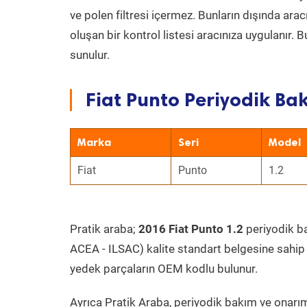
ve polen filtresi içermez. Bunların dışında ar
oluşan bir kontrol listesi aracınıza uygulanır.
sunulur.
Fiat Punto Periyodik Bak
Marka
Seri
Model
Fiat
Punto
1.2
Pratik araba;
2016 Fiat Punto 1.2
periyodik bak
ACEA - ILSAC) kalite standart belgesine sahip
yedek parçaların OEM kodlu bulunur.
Ayrıca Pratik Araba, periyodik bakım ve onarım