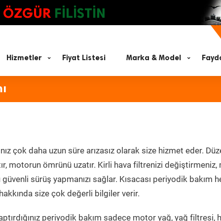
ÖZGÜR
FİLİSTİN
Hizmetler
Fiyat Listesi
Marka & Model
Fayda
mı
nız çok daha uzun süre arızasız olarak size hizmet eder. Düz
tır, motorun ömrünü uzatır. Kirli hava filtrenizi değiştirmeniz
olü güvenli sürüş yapmanızı sağlar. Kısacası periyodik bakım 
akkında size çok değerli bilgiler verir.
ptırdığınız periyodik bakım sadece motor yağ, yağ filtresi, 