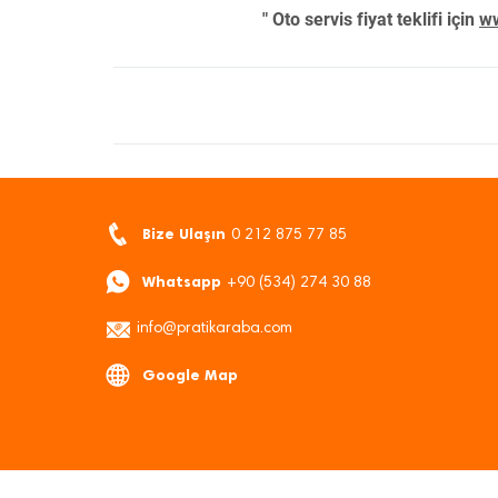
" Oto servis fiyat teklifi için
ww
Bize Ulaşın
0 212 875 77 85
Whatsapp
+90 (534) 274 30 88
info@pratikaraba.com
Google Map