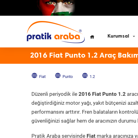
Kurumsal
2016 Fiat Punto 1.2 Araç Bakı
Fiat
Punto
1.2
Düzenli periyodik ile
2016 Fiat Punto 1.2
aracı
değiştirdiğiniz motor yağı, yakıt bütçenizi azal
performansını arttırır. Fren balataların kontr
güvenliğinizi sağlar hem de aracınızın durumu h
Pratik Araba servisinde
Fiat
marka aracınıza ya