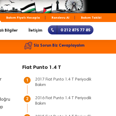
Bakım Fiyatı Hesapla
Randevu Al
Bakım Takibi
0 212 875 77 85
lı Bilgiler
İletişim
Siz Sorun Biz Cevaplayalım
Fiat Punto 1.4 T
r
2017 Fiat Punto 1.4 T Periyodik
1
Bakım
2016 Fiat Punto 1.4 T Periyodik
2
 doğru
Bakım
up