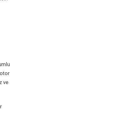
yumlu
otor
z ve
r