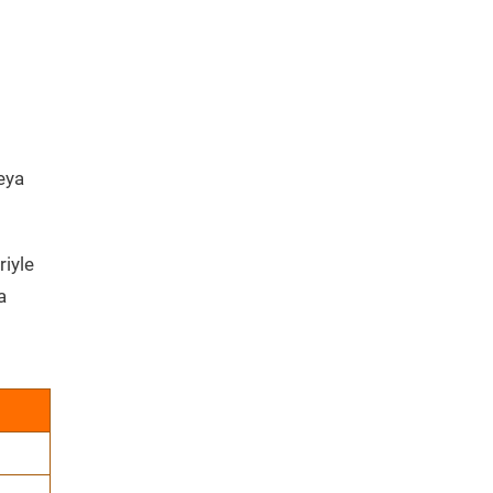
veya
riyle
a