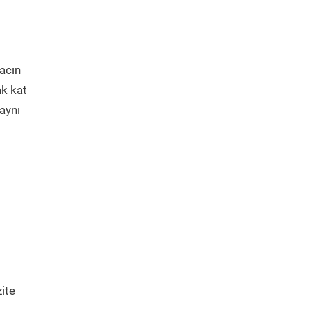
acın
ak kat
aynı
zite