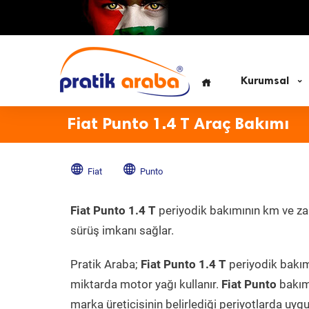
Kurumsal
Fiat Punto 1.4 T Araç Bakımı
Fiat
Punto
Fiat Punto 1.4 T
periyodik bakımının km ve zama
sürüş imkanı sağlar.
Pratik Araba;
Fiat Punto 1.4 T
periyodik bakımı
miktarda motor yağı kullanır.
Fiat Punto
bakım 
marka üreticisinin belirlediği periyotlarda uygu