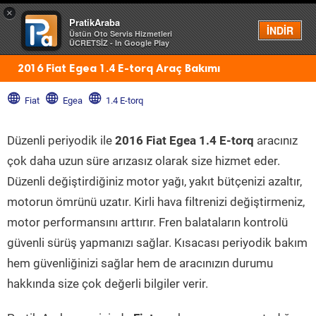
×
PratikAraba
Menü
İNDİR
Üstün Oto Servis Hizmetleri
ÜCRETSİZ - In Google Play
2016 Fiat Egea 1.4 E-torq Araç Bakımı
Fiat
Egea
1.4 E-torq
Düzenli periyodik ile
2016 Fiat Egea 1.4 E-torq
aracınız
çok daha uzun süre arızasız olarak size hizmet eder.
Düzenli değiştirdiğiniz motor yağı, yakıt bütçenizi azaltır,
motorun ömrünü uzatır. Kirli hava filtrenizi değiştirmeniz,
motor performansını arttırır. Fren balataların kontrolü
güvenli sürüş yapmanızı sağlar. Kısacası periyodik bakım
hem güvenliğinizi sağlar hem de aracınızın durumu
hakkında size çok değerli bilgiler verir.