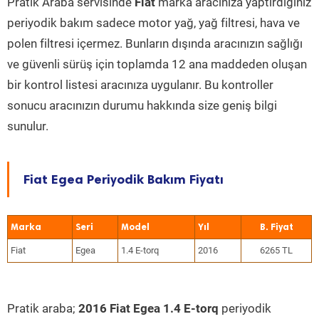
Pratik Araba servisinde
Fiat
marka aracınıza yaptırdığınız
periyodik bakım sadece motor yağ, yağ filtresi, hava ve
polen filtresi içermez. Bunların dışında aracınızın sağlığı
ve güvenli sürüş için toplamda 12 ana maddeden oluşan
bir kontrol listesi aracınıza uygulanır. Bu kontroller
sonucu aracınızın durumu hakkında size geniş bilgi
sunulur.
Fiat Egea Periyodik Bakım Fiyatı
Marka
Seri
Model
Yıl
Fiat
Egea
1.4 E-torq
2016
6265 TL
Pratik araba;
2016 Fiat Egea 1.4 E-torq
periyodik