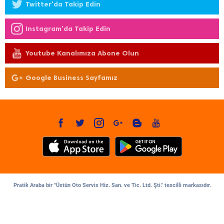
Twitter'da Takip Edin
Instagram'da Takip Edin
Youtube Kanalımıza Abone Olun
Google Business Sayfamız
Pratik Araba bir "Üstün Oto Servis Hiz. San. ve Tic. Ltd. Şti." tescilli markasıdır.