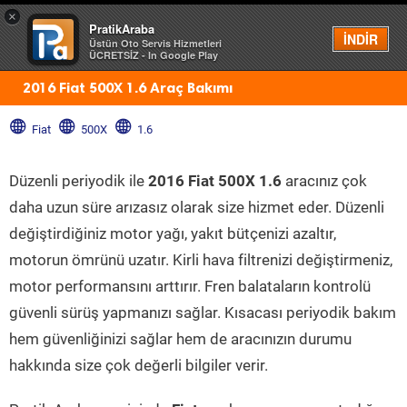
×
PratikAraba
Menü
İNDİR
Üstün Oto Servis Hizmetleri
ÜCRETSİZ - In Google Play
2016 Fiat 500X 1.6 Araç Bakımı
Fiat
500X
1.6
Düzenli periyodik ile
2016 Fiat 500X 1.6
aracınız çok
daha uzun süre arızasız olarak size hizmet eder. Düzenli
değiştirdiğiniz motor yağı, yakıt bütçenizi azaltır,
motorun ömrünü uzatır. Kirli hava filtrenizi değiştirmeniz,
motor performansını arttırır. Fren balataların kontrolü
güvenli sürüş yapmanızı sağlar. Kısacası periyodik bakım
hem güvenliğinizi sağlar hem de aracınızın durumu
hakkında size çok değerli bilgiler verir.