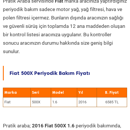
Pratik Araba servisinde
Fiat
marka aracınıza yaptırdığınız
periyodik bakım sadece motor yağ, yağ filtresi, hava ve
polen filtresi içermez. Bunların dışında aracınızın sağlığı
ve güvenli sürüş için toplamda 12 ana maddeden oluşan
bir kontrol listesi aracınıza uygulanır. Bu kontroller
sonucu aracınızın durumu hakkında size geniş bilgi
sunulur.
Fiat 500X Periyodik Bakım Fiyatı
Marka
Seri
Model
Yıl
Fiat
500X
1.6
2016
6585 TL
Pratik araba;
2016 Fiat 500X 1.6
periyodik bakımında,