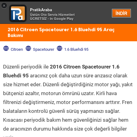
×
PratikAraba
Menü
İNDİR
Üstün Oto Servis Hizmetleri
ÜCRETSİZ - In Google Play
2016 Citroen Spacetourer 1.6 Bluehdi 95 Araç
Bakımı
Citroen
Spacetourer
1.6 Bluehdi 95
Düzenli periyodik ile
2016 Citroen Spacetourer 1.6
Bluehdi 95
aracınız çok daha uzun süre arızasız olarak
size hizmet eder. Düzenli değiştirdiğiniz motor yağı, yakıt
bütçenizi azaltır, motorun ömrünü uzatır. Kirli hava
filtrenizi değiştirmeniz, motor performansını arttırır. Fren
balataların kontrolü güvenli sürüş yapmanızı sağlar.
Kısacası periyodik bakım hem güvenliğinizi sağlar hem
de aracınızın durumu hakkında size çok değerli bilgiler