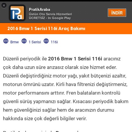
×
PratikAraba
Menü
İNDİR
Üstün Oto Servis Hizmetleri
ÜCRETSİZ - In Google Play
2016 Bmw 1 Serisi 116i Araç Bakımı
Bmw
1 Serisi
116i
Düzenli periyodik ile
2016 Bmw 1 Serisi 116i
aracınız
çok daha uzun süre arızasız olarak size hizmet eder.
Düzenli değiştirdiğiniz motor yağı, yakıt bütçenizi azaltır,
motorun ömrünü uzatır. Kirli hava filtrenizi değiştirmeniz,
motor performansını arttırır. Fren balataların kontrolü
güvenli sürüş yapmanızı sağlar. Kısacası periyodik bakım
hem güvenliğinizi sağlar hem de aracınızın durumu
hakkında size çok değerli bilgiler verir.