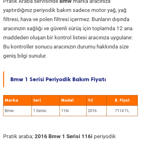
Pratik Araba servisinde
Bmw
marka aracınıza
yaptırdığınız periyodik bakım sadece motor yağ, yağ
filtresi, hava ve polen filtresi içermez. Bunların dışında
aracınızın sağlığı ve güvenli sürüş için toplamda 12 ana
maddeden oluşan bir kontrol listesi aracınıza uygulanır.
Bu kontroller sonucu aracınızın durumu hakkında size
geniş bilgi sunulur.
Bmw 1 Serisi Periyodik Bakım Fiyatı
Marka
Seri
Model
Yıl
Bmw
1 Serisi
116i
2016
7114 TL
Pratik araba;
2016 Bmw 1 Serisi 116i
periyodik