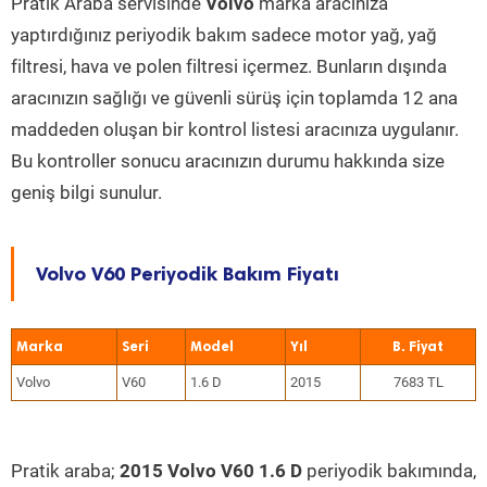
Pratik Araba servisinde
Volvo
marka aracınıza
yaptırdığınız periyodik bakım sadece motor yağ, yağ
filtresi, hava ve polen filtresi içermez. Bunların dışında
aracınızın sağlığı ve güvenli sürüş için toplamda 12 ana
maddeden oluşan bir kontrol listesi aracınıza uygulanır.
Bu kontroller sonucu aracınızın durumu hakkında size
geniş bilgi sunulur.
Volvo V60 Periyodik Bakım Fiyatı
Marka
Seri
Model
Yıl
Volvo
V60
1.6 D
2015
7683 TL
Pratik araba;
2015 Volvo V60 1.6 D
periyodik bakımında,