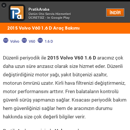
×
PratikAraba
Menü
İNDİR
Üstün Oto Servis Hizmetleri
ÜCRETSİZ - In Google Play
2015 Volvo V60 1.6 D Araç Bakımı
Volvo
V60
1.6 D
Düzenli periyodik ile
2015 Volvo V60 1.6 D
aracınız çok
daha uzun süre arızasız olarak size hizmet eder. Düzenli
değiştirdiğiniz motor yağı, yakıt bütçenizi azaltır,
motorun ömrünü uzatır. Kirli hava filtrenizi değiştirmeniz,
motor performansını arttırır. Fren balataların kontrolü
güvenli sürüş yapmanızı sağlar. Kısacası periyodik bakım
hem güvenliğinizi sağlar hem de aracınızın durumu
hakkında size çok değerli bilgiler verir.