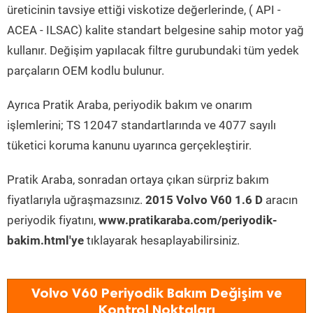
üreticinin tavsiye ettiği viskotize değerlerinde, ( API -
ACEA - ILSAC) kalite standart belgesine sahip motor yağ
kullanır. Değişim yapılacak filtre gurubundaki tüm yedek
parçaların OEM kodlu bulunur.
Ayrıca Pratik Araba, periyodik bakım ve onarım
işlemlerini; TS 12047 standartlarında ve 4077 sayılı
tüketici koruma kanunu uyarınca gerçekleştirir.
Pratik Araba, sonradan ortaya çıkan sürpriz bakım
fiyatlarıyla uğraşmazsınız.
2015 Volvo V60 1.6 D
aracın
periyodik fiyatını,
www.pratikaraba.com/periyodik-
bakim.html'ye
tıklayarak hesaplayabilirsiniz.
Volvo V60 Periyodik Bakım Değişim ve
Kontrol Noktaları