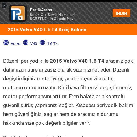
×
PratikAraba
Menü
İNDİR
Üstün Oto Servis Hizmetleri
ÜCRETSİZ - In Google Play
2015 Volvo V40 1.6 T4 Araç Bakımı
Volvo
V40
1.6 T4
Düzenli periyodik ile
2015 Volvo V40 1.6 T4
aracınız çok
daha uzun süre arızasız olarak size hizmet eder. Düzenli
değiştirdiğiniz motor yağı, yakıt bütçenizi azaltır,
motorun ömrünü uzatır. Kirli hava filtrenizi değiştirmeniz,
motor performansını arttırır. Fren balataların kontrolü
güvenli sürüş yapmanızı sağlar. Kısacası periyodik bakım
hem güvenliğinizi sağlar hem de aracınızın durumu
hakkında size çok değerli bilgiler verir.