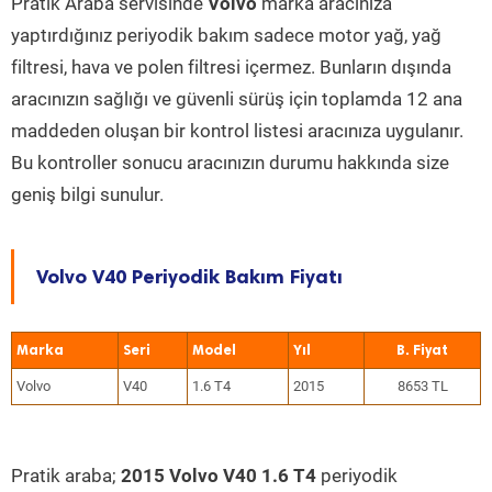
Pratik Araba servisinde
Volvo
marka aracınıza
yaptırdığınız periyodik bakım sadece motor yağ, yağ
filtresi, hava ve polen filtresi içermez. Bunların dışında
aracınızın sağlığı ve güvenli sürüş için toplamda 12 ana
maddeden oluşan bir kontrol listesi aracınıza uygulanır.
Bu kontroller sonucu aracınızın durumu hakkında size
geniş bilgi sunulur.
Volvo V40 Periyodik Bakım Fiyatı
Marka
Seri
Model
Yıl
Volvo
V40
1.6 T4
2015
8653 TL
Pratik araba;
2015 Volvo V40 1.6 T4
periyodik