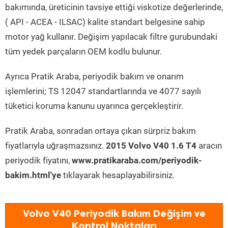
bakımında, üreticinin tavsiye ettiği viskotize değerlerinde,
( API - ACEA - ILSAC) kalite standart belgesine sahip
motor yağ kullanır. Değişim yapılacak filtre gurubundaki
tüm yedek parçaların OEM kodlu bulunur.
Ayrıca Pratik Araba, periyodik bakım ve onarım
işlemlerini; TS 12047 standartlarında ve 4077 sayılı
tüketici koruma kanunu uyarınca gerçekleştirir.
Pratik Araba, sonradan ortaya çıkan sürpriz bakım
fiyatlarıyla uğraşmazsınız.
2015 Volvo V40 1.6 T4
aracın
periyodik fiyatını,
www.pratikaraba.com/periyodik-
bakim.html'ye
tıklayarak hesaplayabilirsiniz.
Volvo V40 Periyodik Bakım Değişim ve
Kontrol Noktaları