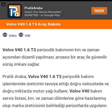
×
PratikAraba
Menü
İNDİR
Üstün Oto Servis Hizmetleri
ÜCRETSİZ - In Google Play
Volvo V40 1.6 T3 Araç Bakımı
Volvo
V40
Volvo V40 1.6 T3
periyodik bakımının km ve zaman
açısından düzenli yapılması, arızasız bir araç ile güvenilir
sürüş imkanı sağlar.
Pratik Araba;
Volvo V40 1.6 T3
periyodik bakımı
işlemlerinde üreticinin tavsiye ettiği doğru viskozitede ve
doğru miktarda motor yağı kullanır.
Volvo V40
bakım
servis listesi, km. ve zaman dilimlerine göre hazırlanmış
olup marka üreticisinin belirlediği periyotlarda uygulanır.