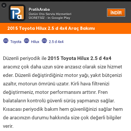
×
PratikAraba
Menü
İNDİR
Üstün Oto Servis Hizmetleri
ÜCRETSİZ - In Google Play
2015 Toyota Hilux 2.5 d 4x4 Araç Bakımı
Toyota
Hilux
2.5 d 4x4
Düzenli periyodik ile
2015 Toyota Hilux 2.5 d 4x4
aracınız çok daha uzun süre arızasız olarak size hizmet
eder. Düzenli değiştirdiğiniz motor yağı, yakıt bütçenizi
azaltır, motorun ömrünü uzatır. Kirli hava filtrenizi
değiştirmeniz, motor performansını arttırır. Fren
balataların kontrolü güvenli sürüş yapmanızı sağlar.
Kısacası periyodik bakım hem güvenliğinizi sağlar hem
de aracınızın durumu hakkında size çok değerli bilgiler
verir.