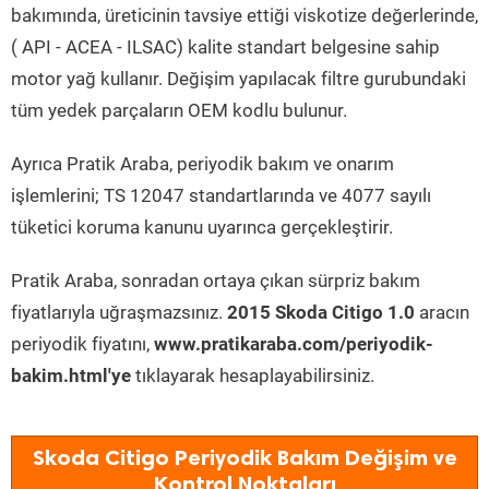
bakımında, üreticinin tavsiye ettiği viskotize değerlerinde,
( API - ACEA - ILSAC) kalite standart belgesine sahip
motor yağ kullanır. Değişim yapılacak filtre gurubundaki
tüm yedek parçaların OEM kodlu bulunur.
Ayrıca Pratik Araba, periyodik bakım ve onarım
işlemlerini; TS 12047 standartlarında ve 4077 sayılı
tüketici koruma kanunu uyarınca gerçekleştirir.
Pratik Araba, sonradan ortaya çıkan sürpriz bakım
fiyatlarıyla uğraşmazsınız.
2015 Skoda Citigo 1.0
aracın
periyodik fiyatını,
www.pratikaraba.com/periyodik-
bakim.html'ye
tıklayarak hesaplayabilirsiniz.
Skoda Citigo Periyodik Bakım Değişim ve
Kontrol Noktaları