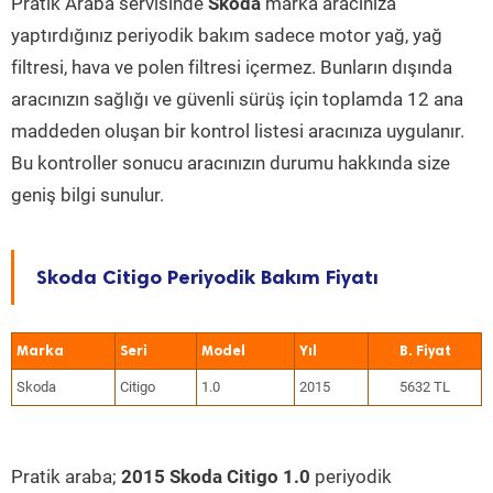
Pratik Araba servisinde
Skoda
marka aracınıza
yaptırdığınız periyodik bakım sadece motor yağ, yağ
filtresi, hava ve polen filtresi içermez. Bunların dışında
aracınızın sağlığı ve güvenli sürüş için toplamda 12 ana
maddeden oluşan bir kontrol listesi aracınıza uygulanır.
Bu kontroller sonucu aracınızın durumu hakkında size
geniş bilgi sunulur.
Skoda Citigo Periyodik Bakım Fiyatı
Marka
Seri
Model
Yıl
Skoda
Citigo
1.0
2015
5632 TL
Pratik araba;
2015 Skoda Citigo 1.0
periyodik