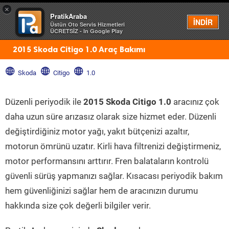
×
PratikAraba
Menü
İNDİR
Üstün Oto Servis Hizmetleri
ÜCRETSİZ - In Google Play
2015 Skoda Citigo 1.0 Araç Bakımı
Skoda
Citigo
1.0
Düzenli periyodik ile
2015 Skoda Citigo 1.0
aracınız çok
daha uzun süre arızasız olarak size hizmet eder. Düzenli
değiştirdiğiniz motor yağı, yakıt bütçenizi azaltır,
motorun ömrünü uzatır. Kirli hava filtrenizi değiştirmeniz,
motor performansını arttırır. Fren balataların kontrolü
güvenli sürüş yapmanızı sağlar. Kısacası periyodik bakım
hem güvenliğinizi sağlar hem de aracınızın durumu
hakkında size çok değerli bilgiler verir.