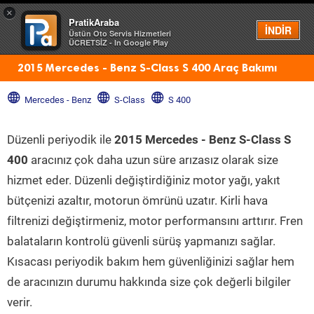
×
PratikAraba
Menü
İNDİR
Üstün Oto Servis Hizmetleri
ÜCRETSİZ - In Google Play
2015 Mercedes - Benz S-Class S 400 Araç Bakımı
Mercedes - Benz
S-Class
S 400
Düzenli periyodik ile
2015 Mercedes - Benz S-Class S
400
aracınız çok daha uzun süre arızasız olarak size
hizmet eder. Düzenli değiştirdiğiniz motor yağı, yakıt
bütçenizi azaltır, motorun ömrünü uzatır. Kirli hava
filtrenizi değiştirmeniz, motor performansını arttırır. Fren
balataların kontrolü güvenli sürüş yapmanızı sağlar.
Kısacası periyodik bakım hem güvenliğinizi sağlar hem
de aracınızın durumu hakkında size çok değerli bilgiler
verir.