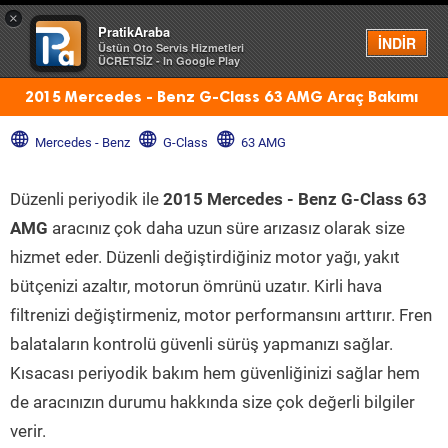
×
PratikAraba
Menü
İNDİR
Üstün Oto Servis Hizmetleri
ÜCRETSİZ - In Google Play
2015 Mercedes - Benz G-Class 63 AMG Araç Bakımı
Mercedes - Benz
G-Class
63 AMG
Düzenli periyodik ile
2015 Mercedes - Benz G-Class 63
AMG
aracınız çok daha uzun süre arızasız olarak size
hizmet eder. Düzenli değiştirdiğiniz motor yağı, yakıt
bütçenizi azaltır, motorun ömrünü uzatır. Kirli hava
filtrenizi değiştirmeniz, motor performansını arttırır. Fren
balataların kontrolü güvenli sürüş yapmanızı sağlar.
Kısacası periyodik bakım hem güvenliğinizi sağlar hem
de aracınızın durumu hakkında size çok değerli bilgiler
verir.