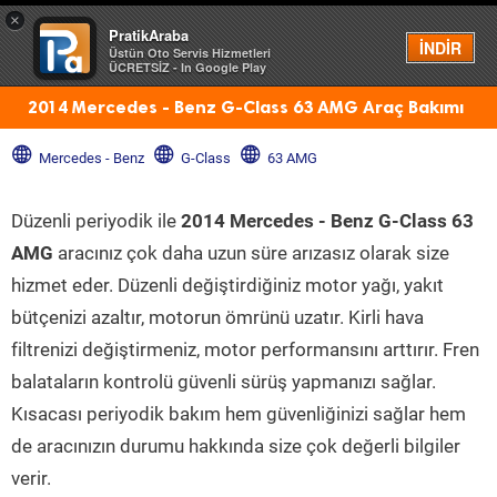
×
PratikAraba
Menü
İNDİR
Üstün Oto Servis Hizmetleri
ÜCRETSİZ - In Google Play
2014 Mercedes - Benz G-Class 63 AMG Araç Bakımı
Mercedes - Benz
G-Class
63 AMG
Düzenli periyodik ile
2014 Mercedes - Benz G-Class 63
AMG
aracınız çok daha uzun süre arızasız olarak size
hizmet eder. Düzenli değiştirdiğiniz motor yağı, yakıt
bütçenizi azaltır, motorun ömrünü uzatır. Kirli hava
filtrenizi değiştirmeniz, motor performansını arttırır. Fren
balataların kontrolü güvenli sürüş yapmanızı sağlar.
Kısacası periyodik bakım hem güvenliğinizi sağlar hem
de aracınızın durumu hakkında size çok değerli bilgiler
verir.