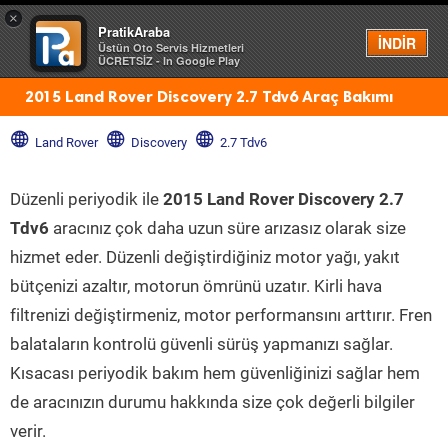
×
PratikAraba
Menü
İNDİR
Üstün Oto Servis Hizmetleri
ÜCRETSİZ - In Google Play
2015 Land Rover Discovery 2.7 Tdv6 Araç Bakımı
Land Rover
Discovery
2.7 Tdv6
Düzenli periyodik ile
2015 Land Rover Discovery 2.7
Tdv6
aracınız çok daha uzun süre arızasız olarak size
hizmet eder. Düzenli değiştirdiğiniz motor yağı, yakıt
bütçenizi azaltır, motorun ömrünü uzatır. Kirli hava
filtrenizi değiştirmeniz, motor performansını arttırır. Fren
balataların kontrolü güvenli sürüş yapmanızı sağlar.
Kısacası periyodik bakım hem güvenliğinizi sağlar hem
de aracınızın durumu hakkında size çok değerli bilgiler
verir.