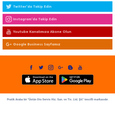
Twitter'da Takip Edin
Instagram'da Takip Edin
Youtube Kanalımıza Abone Olun
Google Business Sayfamız
Pratik Araba bir "Üstün Oto Servis Hiz. San. ve Tic. Ltd. Şti." tescilli markasıdır.