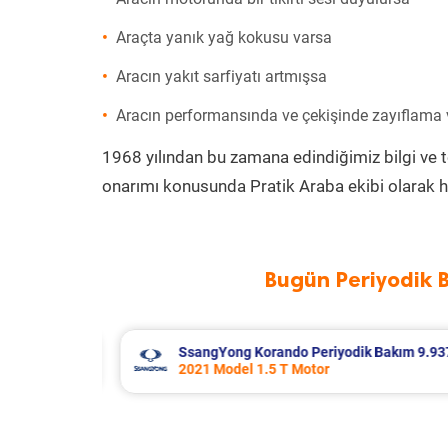
Araçta yanık yağ kokusu varsa
Aracın yakıt sarfiyatı artmışsa
Aracın performansında ve çekişinde zayıflama
1968 yılından bu zamana edindiğimiz bilgi ve 
onarımı konusunda Pratik Araba ekibi olarak h
Bugün Periyodik 
Bakım 9.937 TL
Skoda Superb Periyodik Bakım 8.99
2019 Model 1.6 Tdi Motor