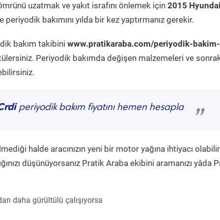
ömrünü uzatmak ve yakıt israfını önlemek için
2015 Hyunda
 periyodik bakımını yılda bir kez yaptırmanız gerekir.
odik bakım takibini
www.pratikaraba.com/periyodik-bakim-
tülersiniz. Periyodik bakımda değişen malzemeleri ve sonrak
ilirsiniz.
Crdi
periyodik bakım fiyatını hemen hesapla
”
diği halde aracınızın yeni bir motor yağına ihtiyacı olabilir
ğınızı düşünüyorsanız Pratik Araba ekibini aramanızı yâda P
an daha gürültülü çalışıyorsa