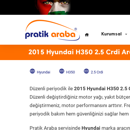
Kurumsal
2015 Hyundai H350 2.5 Crdi A
Hyundai
H350
2.5 Crdi
Düzenli periyodik ile
2015 Hyundai H350 2.5 
Düzenli değiştirdiğiniz motor yağı, yakıt bütçeni
değiştirmeniz, motor performansını arttırır. Fr
periyodik bakım hem güvenliğinizi sağlar hem d
Pratik Araba servisinde
Hyundai
marka aracını