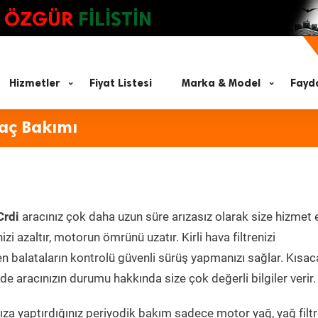
ÖZGÜR
FİLİSTİN
Hizmetler
Fiyat Listesi
Marka & Model
Fayda
raç Bakımı
Crdi
aracınız çok daha uzun süre arızasız olarak size hizmet 
zi azaltır, motorun ömrünü uzatır. Kirli hava filtrenizi
en balataların kontrolü güvenli sürüş yapmanızı sağlar. Kısac
e aracınızın durumu hakkında size çok değerli bilgiler verir.
za yaptırdığınız periyodik bakım sadece motor yağ, yağ filtr