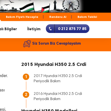
Bakım Fiyatı Hesapla
Randevu Al
Bakım Takibi
0 212 875 77 85
lı Bilgiler
İletişim
Siz Sorun Biz Cevaplayalım
2015 Hyundai H350 2.5 Crdi
eder.
2017 Hyundai H350 2.5 Crdi
1
Periyodik Bakım
ası
2016 Hyundai H350 2.5 Crdi
2
Periyodik Bakım
esi,
Hyundai H350 Modelleri