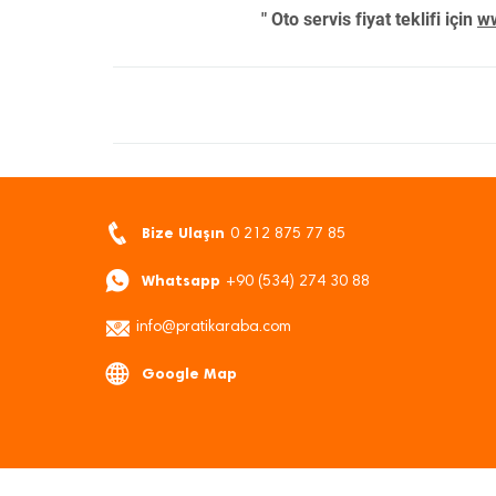
" Oto servis fiyat teklifi için
ww
Bize Ulaşın
0 212 875 77 85
Whatsapp
+90 (534) 274 30 88
info@pratikaraba.com
Google Map