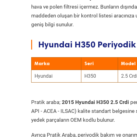
hava ve polen filtresi içermez. Bunların dışınd
maddeden oluşan bir kontrol listesi aracınıza 
geniş bilgi sunulur.
Hyundai H350 Periyodik 
Marka
Seri
Model
Hyundai
H350
2.5 Crd
Pratik araba;
2015 Hyundai H350 2.5 Crdi
per
API - ACEA - ILSAC) kalite standart belgesine 
yedek parçaların OEM kodlu bulunur.
Ayrıca Pratik Araba, periyodik bakım ve onarım