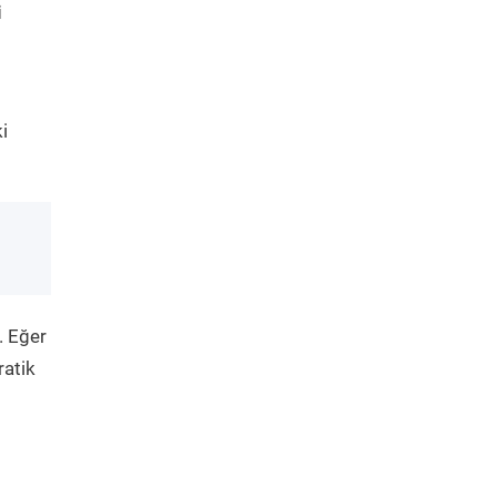
i
i
. Eğer
ratik