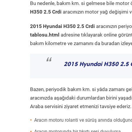
Bu nedenle, bakım km. si gelmese bile motor 
H350 2.5 Crdi
aracınızın motor yağ değişimi ve
2015 Hyundai H350 2.5 Crdi
aracınızın periy
tablosu.html
adresine tıklayarak online görün
bakım kilometre ve zamanını da buradan izleyeb
“
2015 Hyundai H350 2.5 
Bazen, periyodik bakım km. si yâda zamanı gelme
aracınızda aşağıdaki durumlardan birini yaşadı
Araba servisini ziyaret etmenizi tavsiye ederiz.
Aracın motoru rolanti ve sürüş anında olduğund
Aracın motorunda bir tıkırtı sesi duyulursa