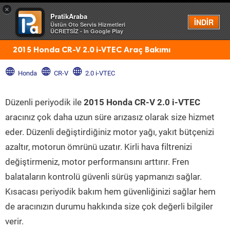
×
PratikAraba
Menü
İNDİR
Üstün Oto Servis Hizmetleri
ÜCRETSİZ - In Google Play
2015 Honda CR-V 2.0 i-VTEC Araç Bakımı
Honda
CR-V
2.0 i-VTEC
Düzenli periyodik ile
2015 Honda CR-V 2.0 i-VTEC
aracınız çok daha uzun süre arızasız olarak size hizmet
eder. Düzenli değiştirdiğiniz motor yağı, yakıt bütçenizi
azaltır, motorun ömrünü uzatır. Kirli hava filtrenizi
değiştirmeniz, motor performansını arttırır. Fren
balataların kontrolü güvenli sürüş yapmanızı sağlar.
Kısacası periyodik bakım hem güvenliğinizi sağlar hem
de aracınızın durumu hakkında size çok değerli bilgiler
verir.