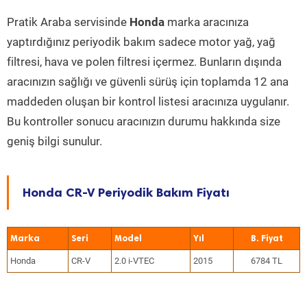
Pratik Araba servisinde
Honda
marka aracınıza
yaptırdığınız periyodik bakım sadece motor yağ, yağ
filtresi, hava ve polen filtresi içermez. Bunların dışında
aracınızın sağlığı ve güvenli sürüş için toplamda 12 ana
maddeden oluşan bir kontrol listesi aracınıza uygulanır.
Bu kontroller sonucu aracınızın durumu hakkında size
geniş bilgi sunulur.
Honda CR-V Periyodik Bakım Fiyatı
Marka
Seri
Model
Yıl
Honda
CR-V
2.0 i-VTEC
2015
6784 TL