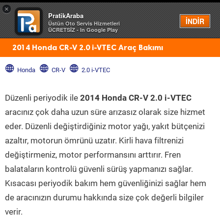
×
PratikAraba
Menü
İNDİR
Üstün Oto Servis Hizmetleri
ÜCRETSİZ - In Google Play
2014 Honda CR-V 2.0 i-VTEC Araç Bakımı
Honda
CR-V
2.0 i-VTEC
Düzenli periyodik ile
2014 Honda CR-V 2.0 i-VTEC
aracınız çok daha uzun süre arızasız olarak size hizmet
eder. Düzenli değiştirdiğiniz motor yağı, yakıt bütçenizi
azaltır, motorun ömrünü uzatır. Kirli hava filtrenizi
değiştirmeniz, motor performansını arttırır. Fren
balataların kontrolü güvenli sürüş yapmanızı sağlar.
Kısacası periyodik bakım hem güvenliğinizi sağlar hem
de aracınızın durumu hakkında size çok değerli bilgiler
verir.