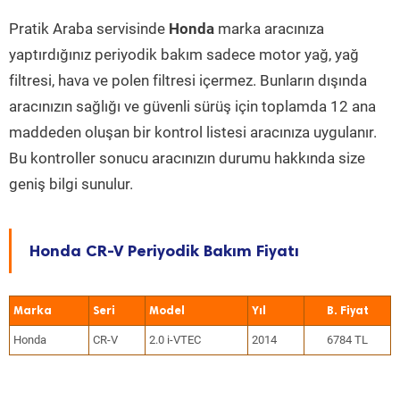
Pratik Araba servisinde
Honda
marka aracınıza
yaptırdığınız periyodik bakım sadece motor yağ, yağ
filtresi, hava ve polen filtresi içermez. Bunların dışında
aracınızın sağlığı ve güvenli sürüş için toplamda 12 ana
maddeden oluşan bir kontrol listesi aracınıza uygulanır.
Bu kontroller sonucu aracınızın durumu hakkında size
geniş bilgi sunulur.
Honda CR-V Periyodik Bakım Fiyatı
Marka
Seri
Model
Yıl
Honda
CR-V
2.0 i-VTEC
2014
6784 TL