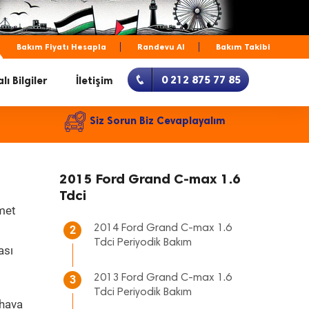
Bakım Fiyatı Hesapla
Randevu Al
Bakım Takibi
0 212 875 77 85
lı Bilgiler
İletişim
Siz Sorun Biz Cevaplayalım
2015 Ford Grand C-max 1.6
Tdci
zmet
2014 Ford Grand C-max 1.6
2
Tdci Periyodik Bakım
ası
2013 Ford Grand C-max 1.6
3
Tdci Periyodik Bakım
 hava