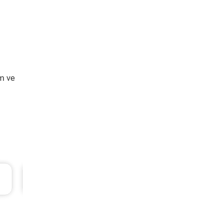
m ve
TL
Opel Crossland Periyodik Bakım 7.873 
2023 Model 1.2 T Motor