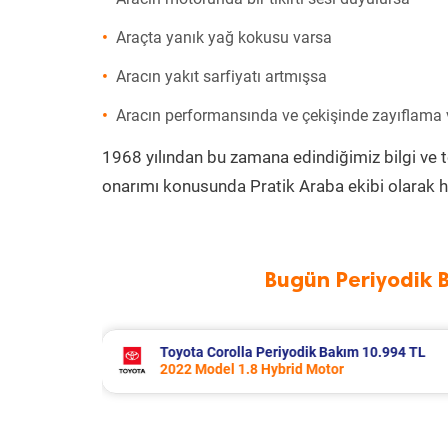
Araçta yanık yağ kokusu varsa
Aracın yakıt sarfiyatı artmışsa
Aracın performansında ve çekişinde zayıflama
1968 yılından bu zamana edindiğimiz bilgi ve 
onarımı konusunda Pratik Araba ekibi olarak h
Bugün Periyodik 
 Bakım 10.994 TL
Volvo Xc60 Periyodik Bakım 1
tor
2014 Model 2.0 D4 Motor