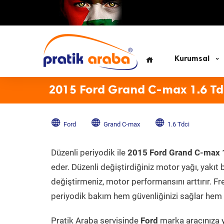
Kurumsal
2015 Ford Grand C-max 1.6 Td
Ford
Grand C-max
1.6 Tdci
Düzenli periyodik ile
2015 Ford Grand C-max 
eder. Düzenli değiştirdiğiniz motor yağı, yakıt b
değiştirmeniz, motor performansını arttırır. Fr
periyodik bakım hem güvenliğinizi sağlar hem d
Pratik Araba servisinde
Ford
marka aracınıza y