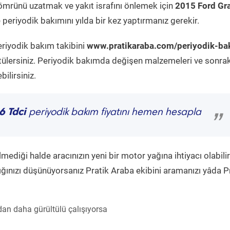
ömrünü uzatmak ve yakıt israfını önlemek için
2015 Ford Gr
periyodik bakımını yılda bir kez yaptırmanız gerekir.
eriyodik bakım takibini
www.pratikaraba.com/periyodik-ba
tülersiniz. Periyodik bakımda değişen malzemeleri ve sonrak
ilirsiniz.
6 Tdci
periyodik bakım fiyatını hemen hesapla
”
diği halde aracınızın yeni bir motor yağına ihtiyacı olabilir
ğınızı düşünüyorsanız Pratik Araba ekibini aramanızı yâda P
an daha gürültülü çalışıyorsa