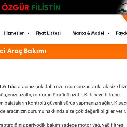
ÖZGÜR
FİLİSTİN
Hizmetler
Fiyat Listesi
Marka & Model
Fayda
ci Araç Bakımı
1.6 Tdci
aracınız çok daha uzun süre arızasız olarak size hi
ütçenizi azaltır, motorun ömrünü uzatır. Kirli hava filtrenizi
en balataların kontrolü güvenli sürüş yapmanızı sağlar. Kısac
e aracınızın durumu hakkında size çok değerli bilgiler verir.
aptırdığınız periyodik bakım sadece motor yağ, yağ filtresi,