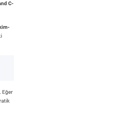
and C-
kim-
i
. Eğer
ratik