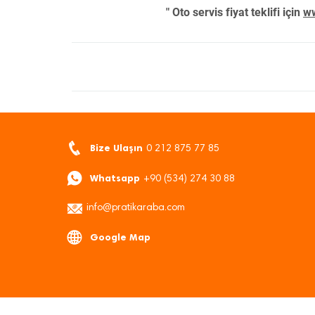
" Oto servis fiyat teklifi için
ww
Bize Ulaşın
0 212 875 77 85
Whatsapp
+90 (534) 274 30 88
info@pratikaraba.com
Google Map