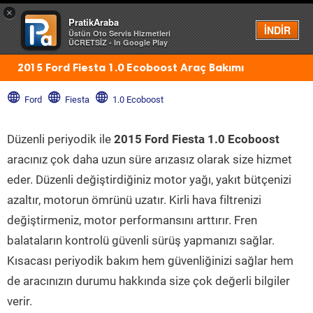
×
PratikAraba
Menü
İNDİR
Üstün Oto Servis Hizmetleri
ÜCRETSİZ - In Google Play
2015 Ford Fiesta 1.0 Ecoboost Araç Bakımı
Ford
Fiesta
1.0 Ecoboost
Düzenli periyodik ile
2015 Ford Fiesta 1.0 Ecoboost
aracınız çok daha uzun süre arızasız olarak size hizmet
eder. Düzenli değiştirdiğiniz motor yağı, yakıt bütçenizi
azaltır, motorun ömrünü uzatır. Kirli hava filtrenizi
değiştirmeniz, motor performansını arttırır. Fren
balataların kontrolü güvenli sürüş yapmanızı sağlar.
Kısacası periyodik bakım hem güvenliğinizi sağlar hem
de aracınızın durumu hakkında size çok değerli bilgiler
verir.