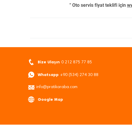
" Oto servis fiyat teklifi için
ww
Bize Ulaşın
0 212 875 77 85
Whatsapp
+90 (534) 274 30 88
info@pratikaraba.com
Google Map