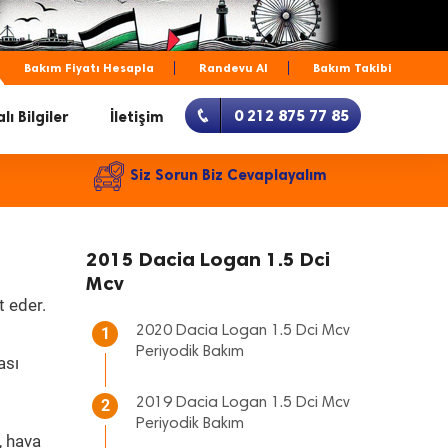
Bakım Fiyatı Hesapla
Randevu Al
Bakım Takibi
0 212 875 77 85
lı Bilgiler
İletişim
Siz Sorun Biz Cevaplayalım
2015 Dacia Logan 1.5 Dci
Mcv
t eder.
2020 Dacia Logan 1.5 Dci Mcv
1
Periyodik Bakım
ası
2019 Dacia Logan 1.5 Dci Mcv
2
Periyodik Bakım
, hava