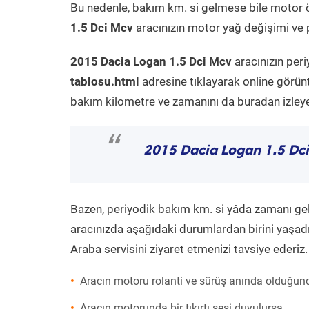
Bu nedenle, bakım km. si gelmese bile motor 
1.5 Dci Mcv
aracınızın motor yağ değişimi ve p
2015 Dacia Logan 1.5 Dci Mcv
aracınızın per
tablosu.html
adresine tıklayarak online görün
bakım kilometre ve zamanını da buradan izleyeb
“
2015 Dacia Logan 1.5 Dc
Bazen, periyodik bakım km. si yâda zamanı gelme
aracınızda aşağıdaki durumlardan birini yaşadı
Araba servisini ziyaret etmenizi tavsiye ederiz.
Aracın motoru rolanti ve sürüş anında olduğund
Aracın motorunda bir tıkırtı sesi duyulursa