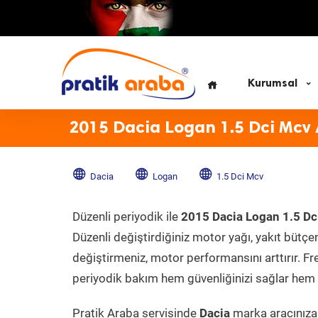
Kurumsal
2015 Dacia Logan 1.5 Dci Mcv
Dacia
Logan
1.5 Dci Mcv
Düzenli periyodik ile
2015 Dacia Logan 1.5 Dc
Düzenli değiştirdiğiniz motor yağı, yakıt bütçeni
değiştirmeniz, motor performansını arttırır. Fr
periyodik bakım hem güvenliğinizi sağlar hem d
Pratik Araba servisinde
Dacia
marka aracınıza 