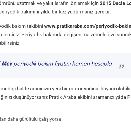
ömrünü uzatmak ve yakıt israfını önlemek için
2015 Dacia L
eriyodik bakımını yılda bir kez yaptırmanız gerekir.
iyodik bakım takibini
www.pratikaraba.com/periyodik-baki
tülersiniz. Periyodik bakımda değişen malzemeleri ve sonrak
ilirsiniz.
i Mcv
periyodik bakım fiyatını hemen hesapla
”
diği halde aracınızın yeni bir motor yağına ihtiyacı olabilir
ğınızı düşünüyorsanız Pratik Araba ekibini aramanızı yâda P
an daha gürültülü çalışıyorsa