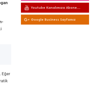
ogan
Youtube Kanalımıza Abone
Olun
Google Business Sayfamız
m-
i
. Eğer
ratik