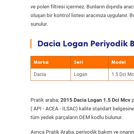
ve polen filtresi içermez. Bunların dışında ar
oluşan bir kontrol listesi aracınıza uygulanır.
sunulur.
Dacia Logan Periyodik B
Marka
Seri
Model
Dacia
Logan
1.5 Dci M
Pratik araba;
2015 Dacia Logan 1.5 Dci Mcv
p
( API - ACEA - ILSAC) kalite standart belgesin
tüm yedek parçaların OEM kodlu bulunur.
Ayrıca Pratik Araba, periyodik bakım ve onarım