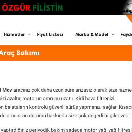
ÖZGÜR
FİLİSTİN
Hizmetler
Fiyat Listesi
Marka & Model
Fayda
 Araç Bakımı
i Mcv
aracınız çok daha uzun süre arızasız olarak size hizme
zi azaltır, motorun ömrünü uzatır. Kirli hava filtrenizi
en balataların kontrolü güvenli sürüş yapmanızı sağlar. Kısac
e aracınızın durumu hakkında size çok değerli bilgiler verir.
yaptırdığınız periyodik bakım sadece motor yağ, yağ filtresi