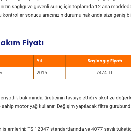
acınızın sağlığı ve güvenli sürüş için toplamda 12 ana madded
 Bu kontroller sonucu aracınızın durumu hakkında size geniş bi
akım Fiyatı
Yıl
Başlangıç Fiyatı
cv
2015
7474 TL
eriyodik bakımında, üreticinin tavsiye ettiği viskotize değerl
e sahip motor yağ kullanır. Değişim yapılacak filtre gurubund
 işlemlerini; TS 12047 standartlarında ve 4077 sayılı tüketic