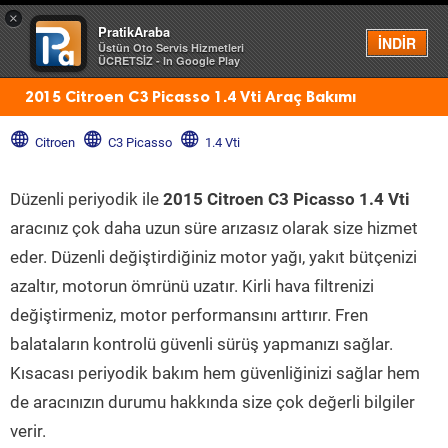
×
PratikAraba
Menü
İNDİR
Üstün Oto Servis Hizmetleri
ÜCRETSİZ - In Google Play
2015 Citroen C3 Picasso 1.4 Vti Araç Bakımı
Citroen
C3 Picasso
1.4 Vti
Düzenli periyodik ile
2015 Citroen C3 Picasso 1.4 Vti
aracınız çok daha uzun süre arızasız olarak size hizmet
eder. Düzenli değiştirdiğiniz motor yağı, yakıt bütçenizi
azaltır, motorun ömrünü uzatır. Kirli hava filtrenizi
değiştirmeniz, motor performansını arttırır. Fren
balataların kontrolü güvenli sürüş yapmanızı sağlar.
Kısacası periyodik bakım hem güvenliğinizi sağlar hem
de aracınızın durumu hakkında size çok değerli bilgiler
verir.