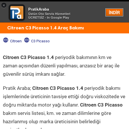
×
PratikAraba
Menü
İNDİR
Üstün Oto Servis Hizmetleri
ÜCRETSİZ - In Google Play
Citroen C3 Picasso 1.4 Araç Bakımı
Citroen
C3 Picasso
Citroen C3 Picasso 1.4
periyodik bakımının km ve
zaman açısından düzenli yapılması, arızasız bir araç ile
güvenilir sürüş imkanı sağlar.
Pratik Araba;
Citroen C3 Picasso 1.4
periyodik bakımı
işlemlerinde üreticinin tavsiye ettiği doğru viskozitede ve
doğru miktarda motor yağı kullanır.
Citroen C3 Picasso
bakım servis listesi, km. ve zaman dilimlerine göre
hazırlanmış olup marka üreticisinin belirlediği