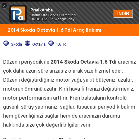
×
PratikAraba
Menü
İNDİR
Üstün Oto Servis Hizmetleri
ÜCRETSİZ - In Google Play
2014 Skoda Octavia 1.6 Tdi Araç Bakımı
Skoda
Octavia
1.6 Tdi
Düzenli periyodik ile
2014 Skoda Octavia 1.6 Tdi
aracınız
çok daha uzun süre arızasız olarak size hizmet eder.
Düzenli değiştirdiğiniz motor yağı, yakıt bütçenizi azaltır,
motorun ömrünü uzatır. Kirli hava filtrenizi değiştirmeniz,
motor performansını arttırır. Fren balataların kontrolü
güvenli sürüş yapmanızı sağlar. Kısacası periyodik bakım
hem güvenliğinizi sağlar hem de aracınızın durumu
hakkında size çok değerli bilgiler verir.