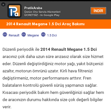
×
PratikAraba
Menü
İNDİR
Üstün Oto Servis Hizmetleri
ÜCRETSİZ - In Google Play
2014 Renault Megane 1.5 Dci Araç Bakımı
Renault
Megane
1.5 Dci
Düzenli periyodik ile
2014 Renault Megane 1.5 Dci
aracınız çok daha uzun süre arızasız olarak size hizmet
eder. Düzenli değiştirdiğiniz motor yağı, yakıt bütçenizi
azaltır, motorun ömrünü uzatır. Kirli hava filtrenizi
değiştirmeniz, motor performansını arttırır. Fren
balataların kontrolü güvenli sürüş yapmanızı sağlar.
Kısacası periyodik bakım hem güvenliğinizi sağlar hem
de aracınızın durumu hakkında size çok değerli bilgiler
verir.