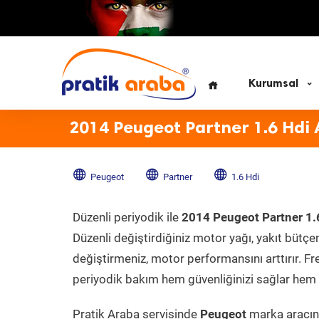
Kurumsal
2014 Peugeot Partner 1.6 Hdi 
Peugeot
Partner
1.6 Hdi
Düzenli periyodik ile
2014 Peugeot Partner 1.
Düzenli değiştirdiğiniz motor yağı, yakıt bütçeni
değiştirmeniz, motor performansını arttırır. Fr
periyodik bakım hem güvenliğinizi sağlar hem d
Pratik Araba servisinde
Peugeot
marka aracını