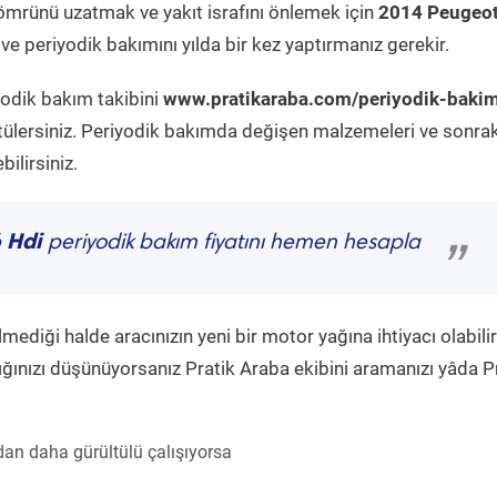
ömrünü uzatmak ve yakıt israfını önlemek için
2014 Peugeo
e periyodik bakımını yılda bir kez yaptırmanız gerekir.
yodik bakım takibini
www.pratikaraba.com/periyodik-baki
tülersiniz. Periyodik bakımda değişen malzemeleri ve sonrak
ilirsiniz.
 Hdi
periyodik bakım fiyatını hemen hesapla
”
diği halde aracınızın yeni bir motor yağına ihtiyacı olabilir
ğınızı düşünüyorsanız Pratik Araba ekibini aramanızı yâda P
an daha gürültülü çalışıyorsa