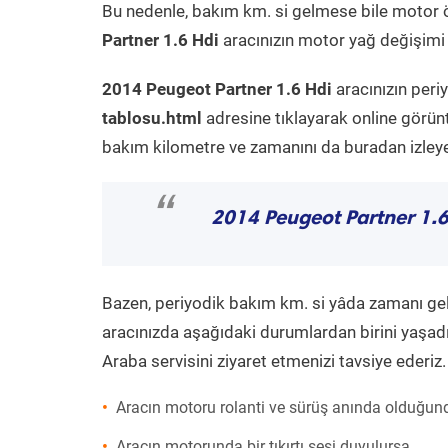
Bu nedenle, bakım km. si gelmese bile motor 
Partner 1.6 Hdi
aracınızın motor yağ değişimi v
2014 Peugeot Partner 1.6 Hdi
aracınızın peri
tablosu.html
adresine tıklayarak online görün
bakım kilometre ve zamanını da buradan izleyeb
“
2014 Peugeot Partner 1.6
Bazen, periyodik bakım km. si yâda zamanı gelme
aracınızda aşağıdaki durumlardan birini yaşadı
Araba servisini ziyaret etmenizi tavsiye ederiz.
Aracın motoru rolanti ve sürüş anında olduğund
Aracın motorunda bir tıkırtı sesi duyulursa