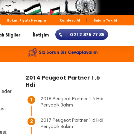
Bakım Fiyatı Hesapla
Randevu Al
Bakım Takibi
0 212 875 77 85
lı Bilgiler
İletişim
Siz Sorun Biz Cevaplayalım
2014 Peugeot Partner 1.6
Hdi
 eder.
2018 Peugeot Partner 1.6 Hdi
1
Periyodik Bakım
ası
2017 Peugeot Partner 1.6 Hdi
2
Periyodik Bakım
esi,