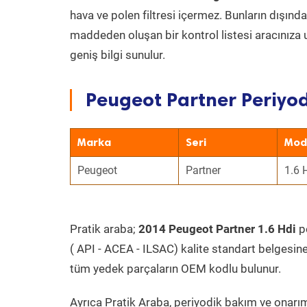
hava ve polen filtresi içermez. Bunların dışınd
maddeden oluşan bir kontrol listesi aracınıza 
geniş bilgi sunulur.
Peugeot Partner Periyod
Marka
Seri
Mod
Peugeot
Partner
1.6 
Pratik araba;
2014 Peugeot Partner 1.6 Hdi
pe
( API - ACEA - ILSAC) kalite standart belgesin
tüm yedek parçaların OEM kodlu bulunur.
Ayrıca Pratik Araba, periyodik bakım ve onarım