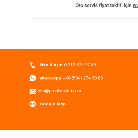
" Oto servis fiyat teklifi için
ww
Bize Ulaşın
0 212 875 77 85
Whatsapp
+90 (534) 274 30 88
info@pratikaraba.com
Google Map