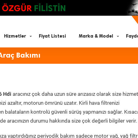
ÖZGÜR
FİLİSTİN
Hizmetler
Fiyat Listesi
Marka & Model
Fayda
Araç Bakımı
6 Hdi
aracınız çok daha uzun süre arızasız olarak size hizmet
zi azaltır, motorun ömrünü uzatır. Kirli hava filtrenizi
en balataların kontrolü güvenli sürüş yapmanızı sağlar. Kısac
e aracınızın durumu hakkında size çok değerli bilgiler verir.
za yaptırdığınız periyodik bakım sadece motor yağ, yağ filtr