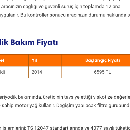
a aracınızın sağlığı ve güvenli sürüş için toplamda 12 ana
uygulanır. Bu kontroller sonucu aracınızın durumu hakkında s
ik Bakım Fiyatı
el
Yıl
Başlangıç Fiyatı
Hdi
2014
6595 TL
riyodik bakımında, üreticinin tavsiye ettiği viskotize değerle
e sahip motor yağ kullanır. Değişim yapılacak filtre gurubund
 işlemlerini; TS 12047 standartlarında ve 4077 sayılı tüketic