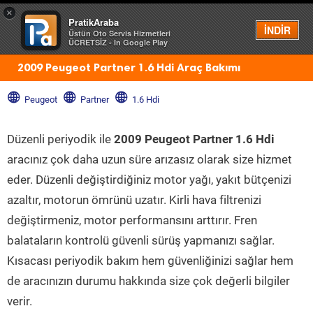
×
PratikAraba
Menü
İNDİR
Üstün Oto Servis Hizmetleri
ÜCRETSİZ - In Google Play
2009 Peugeot Partner 1.6 Hdi Araç Bakımı
Peugeot
Partner
1.6 Hdi
Düzenli periyodik ile
2009 Peugeot Partner 1.6 Hdi
aracınız çok daha uzun süre arızasız olarak size hizmet
eder. Düzenli değiştirdiğiniz motor yağı, yakıt bütçenizi
azaltır, motorun ömrünü uzatır. Kirli hava filtrenizi
değiştirmeniz, motor performansını arttırır. Fren
balataların kontrolü güvenli sürüş yapmanızı sağlar.
Kısacası periyodik bakım hem güvenliğinizi sağlar hem
de aracınızın durumu hakkında size çok değerli bilgiler
verir.