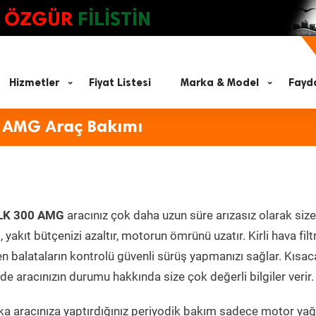
ÖZGÜR
FİLİSTİN
Hizmetler
Fiyat Listesi
Marka & Model
Fayda
0 AMG Araç Bakımı
SLK 300 AMG
aracınız çok daha uzun süre arızasız olarak size
yakıt bütçenizi azaltır, motorun ömrünü uzatır. Kirli hava filt
en balataların kontrolü güvenli sürüş yapmanızı sağlar. Kısac
e aracınızın durumu hakkında size çok değerli bilgiler verir.
a aracınıza yaptırdığınız periyodik bakım sadece motor yağ