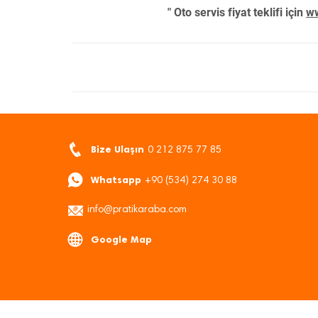
" Oto servis fiyat teklifi için
ww
Bize Ulaşın
0 212 875 77 85
Whatsapp
+90 (534) 274 30 88
info@pratikaraba.com
Google Map