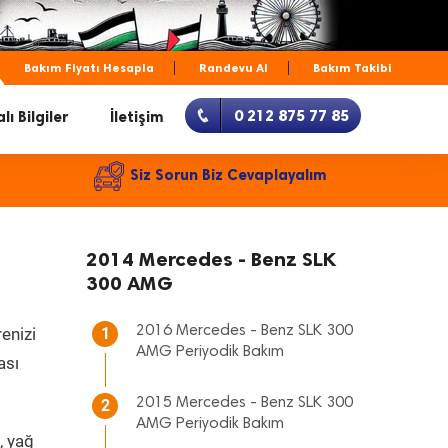
Bakım Fiyatı Hesapla
Randevu Al
Bakım Takibi
0 212 875 77 85
lı Bilgiler
İletişim
Siz Sorun Biz Cevaplayalım
2014 Mercedes - Benz SLK
300 AMG
2016 Mercedes - Benz SLK 300
renizi
1
AMG Periyodik Bakım
ası
2015 Mercedes - Benz SLK 300
2
AMG Periyodik Bakım
, yağ