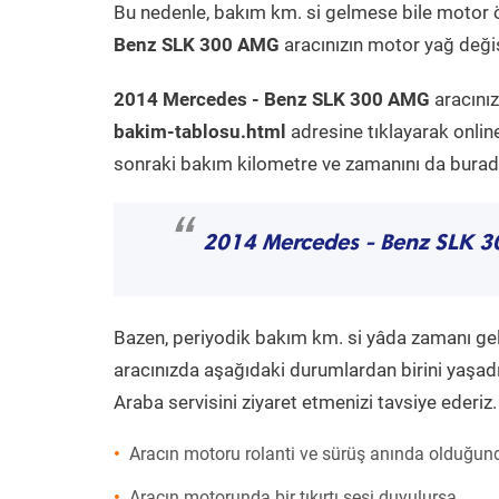
Bu nedenle, bakım km. si gelmese bile motor 
Benz SLK 300 AMG
aracınızın motor yağ değiş
2014 Mercedes - Benz SLK 300 AMG
aracınız
bakim-tablosu.html
adresine tıklayarak onlin
sonraki bakım kilometre ve zamanını da buradan
“
2014 Mercedes - Benz SLK 
Bazen, periyodik bakım km. si yâda zamanı gelme
aracınızda aşağıdaki durumlardan birini yaşadı
Araba servisini ziyaret etmenizi tavsiye ederiz.
Aracın motoru rolanti ve sürüş anında olduğund
Aracın motorunda bir tıkırtı sesi duyulursa