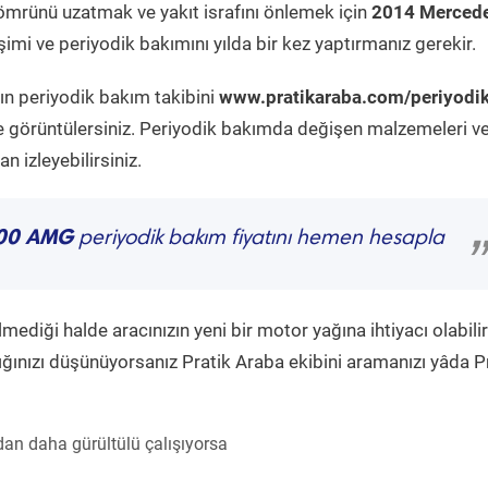
ömrünü uzatmak ve yakıt israfını önlemek için
2014 Mercede
imi ve periyodik bakımını yılda bir kez yaptırmanız gerekir.
ın periyodik bakım takibini
www.pratikaraba.com/periyodi
e görüntülersiniz. Periyodik bakımda değişen malzemeleri v
 izleyebilirsiniz.
300 AMG
periyodik bakım fiyatını hemen hesapla
”
diği halde aracınızın yeni bir motor yağına ihtiyacı olabilir
ğınızı düşünüyorsanız Pratik Araba ekibini aramanızı yâda P
an daha gürültülü çalışıyorsa