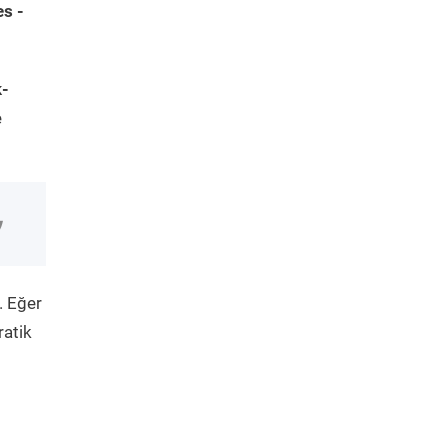
s -
k-
e
. Eğer
ratik