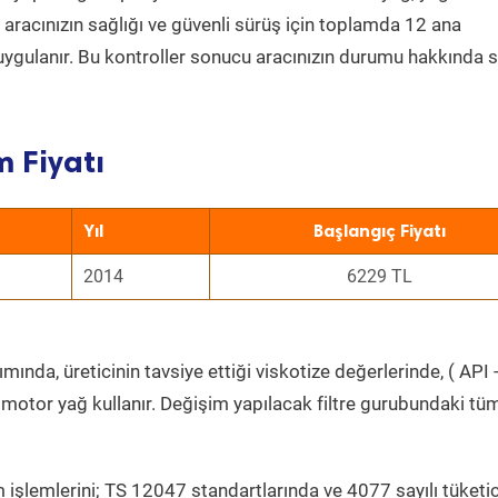
a aracınızın sağlığı ve güvenli sürüş için toplamda 12 ana
uygulanır. Bu kontroller sonucu aracınızın durumu hakkında s
 Fiyatı
Yıl
Başlangıç Fiyatı
2014
6229 TL
ında, üreticinin tavsiye ettiği viskotize değerlerinde, ( API 
 motor yağ kullanır. Değişim yapılacak filtre gurubundaki tü
 işlemlerini; TS 12047 standartlarında ve 4077 sayılı tüketic