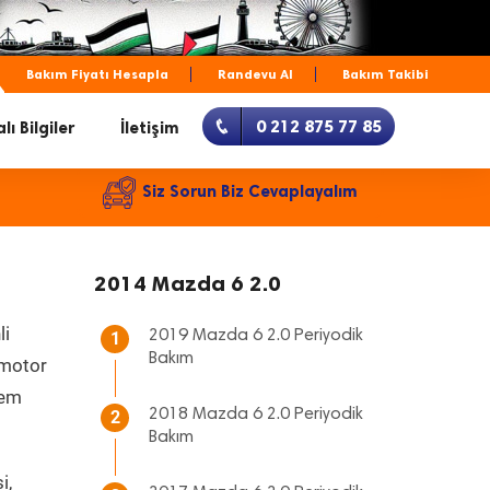
Bakım Fiyatı Hesapla
Randevu Al
Bakım Takibi
0 212 875 77 85
lı Bilgiler
İletişim
Siz Sorun Biz Cevaplayalım
2014 Mazda 6 2.0
li
2019 Mazda 6 2.0 Periyodik
1
Bakım
, motor
hem
2018 Mazda 6 2.0 Periyodik
2
Bakım
i,