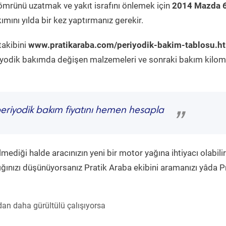
ömrünü uzatmak ve yakıt israfını önlemek için
2014 Mazda 6
mını yılda bir kez yaptırmanız gerekir.
takibini
www.pratikaraba.com/periyodik-bakim-tablosu.h
eriyodik bakımda değişen malzemeleri ve sonraki bakım kilom
eriyodik bakım fiyatını hemen hesapla
”
diği halde aracınızın yeni bir motor yağına ihtiyacı olabilir
ğınızı düşünüyorsanız Pratik Araba ekibini aramanızı yâda P
an daha gürültülü çalışıyorsa