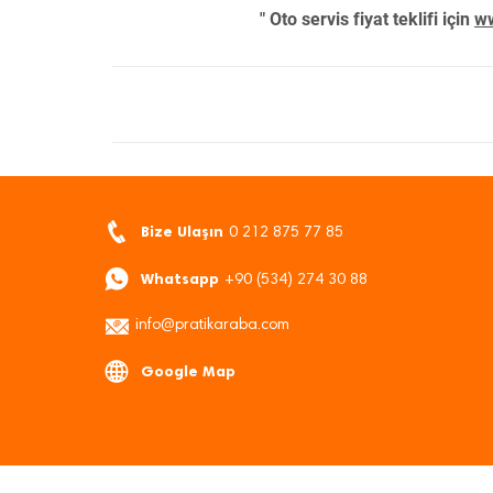
" Oto servis fiyat teklifi için
ww
Bize Ulaşın
0 212 875 77 85
Whatsapp
+90 (534) 274 30 88
info@pratikaraba.com
Google Map