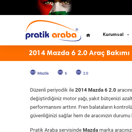
Kurumsal
2014 Mazda 6 2.0 Araç Bakımı
Mazda
6
2.0
Düzenli periyodik ile
2014 Mazda 6 2.0
aracını
değiştirdiğiniz motor yağı, yakıt bütçenizi azal
performansını arttırır. Fren balataların kontr
güvenliğinizi sağlar hem de aracınızın durumu h
Pratik Araba servisinde
Mazda
marka aracınıza