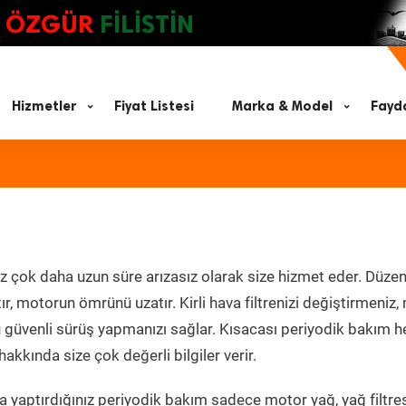
ÖZGÜR
FİLİSTİN
Hizmetler
Fiyat Listesi
Marka & Model
Fayda
z çok daha uzun süre arızasız olarak size hizmet eder. Düzen
tır, motorun ömrünü uzatır. Kirli hava filtrenizi değiştirmeniz
olü güvenli sürüş yapmanızı sağlar. Kısacası periyodik bakım 
akkında size çok değerli bilgiler verir.
 yaptırdığınız periyodik bakım sadece motor yağ, yağ filtres