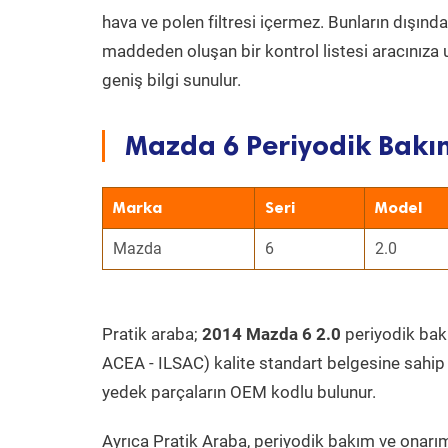
hava ve polen filtresi içermez. Bunların dışınd
maddeden oluşan bir kontrol listesi aracınıza 
geniş bilgi sunulur.
Mazda 6 Periyodik Bakım
Marka
Seri
Model
Mazda
6
2.0
Pratik araba;
2014 Mazda 6 2.0
periyodik bakım
ACEA - ILSAC) kalite standart belgesine sahip
yedek parçaların OEM kodlu bulunur.
Ayrıca Pratik Araba, periyodik bakım ve onarım