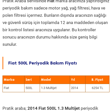
Pratik Araba servisinde
Fiat
marka aracınıza yaptırdığınız
periyodik bakım sadece motor yağ, yağ filtresi, hava ve
polen filtresi içermez. Bunların dışında aracınızın sağlığı
ve güvenli sürüş için toplamda 12 ana maddeden oluşan
bir kontrol listesi aracınıza uygulanır. Bu kontroller
sonucu aracınızın durumu hakkında size geniş bilgi
sunulur.
Fiat 500L Periyodik Bakım Fiyatı
Marka
Seri
Model
Yıl
Fiat
500L
1.3 Multijet
2014
6254 TL
Pratik araba;
2014 Fiat 500L 1.3 Multijet
periyodik