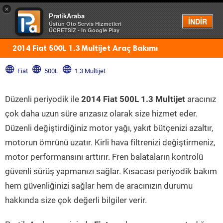
×
PratikAraba
Menü
İNDİR
Üstün Oto Servis Hizmetleri
ÜCRETSİZ - In Google Play
2014 Fiat 500L 1.3 Multijet Araç Bakımı
Fiat
500L
1.3 Multijet
Düzenli periyodik ile
2014 Fiat 500L 1.3 Multijet
aracınız
çok daha uzun süre arızasız olarak size hizmet eder.
Düzenli değiştirdiğiniz motor yağı, yakıt bütçenizi azaltır,
motorun ömrünü uzatır. Kirli hava filtrenizi değiştirmeniz,
motor performansını arttırır. Fren balataların kontrolü
güvenli sürüş yapmanızı sağlar. Kısacası periyodik bakım
hem güvenliğinizi sağlar hem de aracınızın durumu
hakkında size çok değerli bilgiler verir.