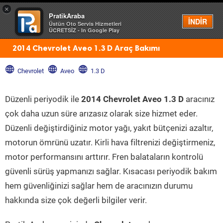
×
PratikAraba
Menü
İNDİR
Üstün Oto Servis Hizmetleri
ÜCRETSİZ - In Google Play
2014 Chevrolet Aveo 1.3 D Araç Bakımı
Chevrolet
Aveo
1.3 D
Düzenli periyodik ile
2014 Chevrolet Aveo 1.3 D
aracınız
çok daha uzun süre arızasız olarak size hizmet eder.
Düzenli değiştirdiğiniz motor yağı, yakıt bütçenizi azaltır,
motorun ömrünü uzatır. Kirli hava filtrenizi değiştirmeniz,
motor performansını arttırır. Fren balataların kontrolü
güvenli sürüş yapmanızı sağlar. Kısacası periyodik bakım
hem güvenliğinizi sağlar hem de aracınızın durumu
hakkında size çok değerli bilgiler verir.