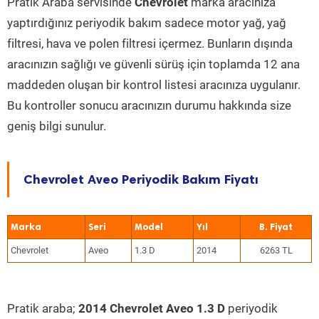
Pratik Araba servisinde
Chevrolet
marka aracınıza
yaptırdığınız periyodik bakım sadece motor yağ, yağ
filtresi, hava ve polen filtresi içermez. Bunların dışında
aracınızın sağlığı ve güvenli sürüş için toplamda 12 ana
maddeden oluşan bir kontrol listesi aracınıza uygulanır.
Bu kontroller sonucu aracınızın durumu hakkında size
geniş bilgi sunulur.
Chevrolet Aveo Periyodik Bakım Fiyatı
Marka
Seri
Model
Yıl
Chevrolet
Aveo
1.3 D
2014
6263 TL
Pratik araba;
2014 Chevrolet Aveo 1.3 D
periyodik