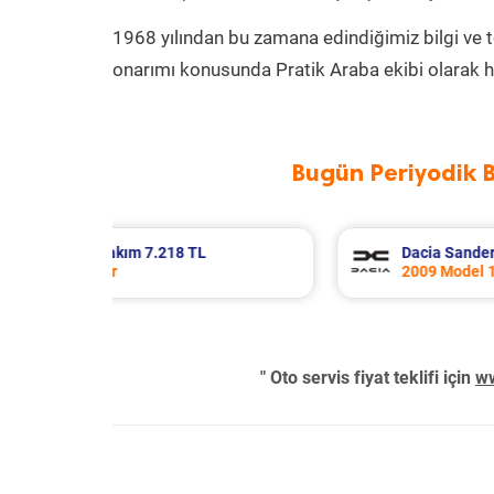
1968 yılından bu zamana edindiğimiz bilgi ve 
onarımı konusunda Pratik Araba ekibi olarak h
Bugün Periyodik 
ero Periyodik Bakım 5.241 TL
Kia Rio Periyod
 1.4 Motor
2020 Model 1.4
" Oto servis fiyat teklifi için
ww