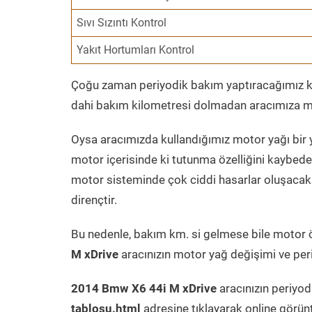
Sıvı Sızıntı Kontrol
Yakıt Hortumları Kontrol
Çoğu zaman periyodik bakım yaptıracağımız kil
dahi bakım kilometresi dolmadan aracımıza mo
Oysa aracımızda kullandığımız motor yağı bir y
motor içerisinde ki tutunma özelliğini kaybed
motor sisteminde çok ciddi hasarlar oluşacak 
dirençtir.
Bu nedenle, bakım km. si gelmese bile motor 
M xDrive
aracınızın motor yağ değişimi ve peri
2014 Bmw X6 44i M xDrive
aracınızın periyod
tablosu.html
adresine tıklayarak online görün