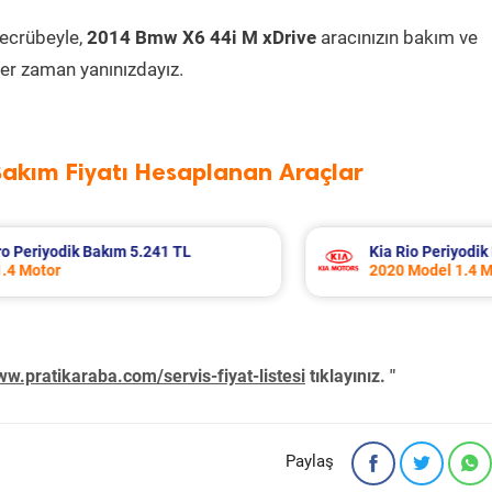
tecrübeyle,
2014 Bmw X6 44i M xDrive
aracınızın bakım ve
er zaman yanınızdayız.
Bakım Fiyatı Hesaplanan Araçlar
ik Bakım 6.500 TL
Fiat Punto Periyodi
 Motor
2009 Model 1.4 Mot
w.pratikaraba.com/servis-fiyat-listesi
tıklayınız. "
Paylaş