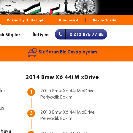
Bakım Fiyatı Hesapla
Randevu Al
Bakım Takibi
0 212 875 77 85
lı Bilgiler
İletişim
Siz Sorun Biz Cevaplayalım
2014 Bmw X6 44i M xDrive
er.
2015 Bmw X6 44i M xDrive
1
Periyodik Bakım
ası
2013 Bmw X6 44i M xDrive
3
Periyodik Bakım
 hava