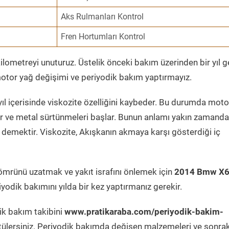
Aks Rulmanları Kontrol
Fren Hortumları Kontrol
ometreyi unuturuz. Üstelik önceki bakım üzerinden bir yıl 
tor yağ değişimi ve periyodik bakım yaptırmayız.
ıl içerisinde viskozite özelliğini kaybeder. Bu durumda moto
er ve metal sürtünmeleri başlar. Bunun anlamı yakın zamanda
demektir. Viskozite, Akışkanın akmaya karşı gösterdiği iç
ömrünü uzatmak ve yakıt israfını önlemek için
2014 Bmw X6
yodik bakımını yılda bir kez yaptırmanız gerekir.
ik bakım takibini
www.pratikaraba.com/periyodik-bakim-
tülersiniz. Periyodik bakımda değişen malzemeleri ve sonrak