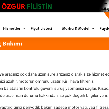
ÖZGÜR
FİLİSTİN
Hizmetler
Fiyat Listesi
Marka & Model
Fayda
ç Bakımı
ve
aracınız çok daha uzun süre arızasız olarak size hizmet ed
zi azaltır, motorun ömrünü uzatır. Kirli hava filtrenizi
en balataların kontrolü güvenli sürüş yapmanızı sağlar. Kısac
e aracınızın durumu hakkında size çok değerli bilgiler verir.
aptırdığınız periyodik bakım sadece motor yağ, yağ filtresi,