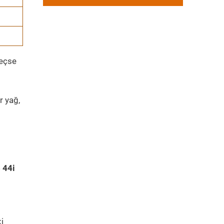
geçse
r yağ,
 44i
i