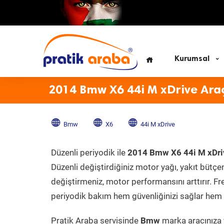
Kurumsal
2014 Bmw X6 44i M xDrive Ara
Bmw
X6
44i M xDrive
Düzenli periyodik ile
2014 Bmw X6 44i M xDri
Düzenli değiştirdiğiniz motor yağı, yakıt bütçeni
değiştirmeniz, motor performansını arttırır. Fr
periyodik bakım hem güvenliğinizi sağlar hem d
Pratik Araba servisinde
Bmw
marka aracınıza y