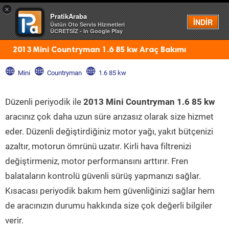
×
PratikAraba
Menü
İNDİR
Üstün Oto Servis Hizmetleri
ÜCRETSİZ - In Google Play
2013 Mini Countryman 1.6 85 kw Araç Bakımı
Mini
Countryman
1.6 85 kw
Düzenli periyodik ile
2013 Mini Countryman 1.6 85 kw
aracınız çok daha uzun süre arızasız olarak size hizmet
eder. Düzenli değiştirdiğiniz motor yağı, yakıt bütçenizi
azaltır, motorun ömrünü uzatır. Kirli hava filtrenizi
değiştirmeniz, motor performansını arttırır. Fren
balataların kontrolü güvenli sürüş yapmanızı sağlar.
Kısacası periyodik bakım hem güvenliğinizi sağlar hem
de aracınızın durumu hakkında size çok değerli bilgiler
verir.