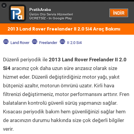
×
PratikAraba
Menü
İNDİR
Üstün Oto Servis Hizmetleri
ÜCRETSİZ - In Google Play
2013 Land Rover Freelander II 2.0 Si4 Araç Bakımı
Land Rover
Freelander
II 2.0 Si4
Düzenli periyodik ile
2013 Land Rover Freelander II 2.0
Si4
aracınız çok daha uzun süre arızasız olarak size
hizmet eder. Düzenli değiştirdiğiniz motor yağı, yakıt
bütçenizi azaltır, motorun ömrünü uzatır. Kirli hava
filtrenizi değiştirmeniz, motor performansını arttırır. Fren
balataların kontrolü güvenli sürüş yapmanızı sağlar.
Kısacası periyodik bakım hem güvenliğinizi sağlar hem
de aracınızın durumu hakkında size çok değerli bilgiler
verir.