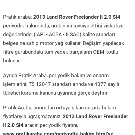
Pratik araba;
2013 Land Rover Freelander II 2.0 Si4
periyodik bakımında, üreticinin tavsiye ettiği viskotize
değerlerinde, ( API - ACEA - ILSAC) kalite standart
belgesine sahip motor yağ kullanır. Değişim yapılacak
filtre gurubundaki tüm yedek parçaların OEM kodlu
bulunur.
Ayrıca Pratik Araba, periyodik bakım ve onarım
işlemlerini; TS 12047 standartlarında ve 4077 sayılı
tüketici koruma kanunu uyarınca gerçekleştirir.
Pratik Araba, sonradan ortaya çıkan sürpriz bakım
fiyatlarıyla uğraşmazsınız.
2013 Land Rover Freelander
II 2.0 Si4
aracın periyodik fiyatını,
www.pratikaraba.com/periyodik-bakim.html'ye