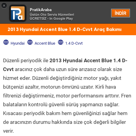
×
PratikAraba
Menü
İNDİR
Üstün Oto Servis Hizmetleri
ÜCRETSİZ - In Google Play
2013 Hyundai Accent Blue 1.4 D-Cvvt Araç Bakımı
Hyundai
Accent Blue
1.4 D-Cvvt
Düzenli periyodik ile
2013 Hyundai Accent Blue 1.4 D-
Cvvt
aracınız çok daha uzun süre arızasız olarak size
hizmet eder. Düzenli değiştirdiğiniz motor yağı, yakıt
bütçenizi azaltır, motorun ömrünü uzatır. Kirli hava
filtrenizi değiştirmeniz, motor performansını arttırır. Fren
balataların kontrolü güvenli sürüş yapmanızı sağlar.
Kısacası periyodik bakım hem güvenliğinizi sağlar hem
de aracınızın durumu hakkında size çok değerli bilgiler
verir.