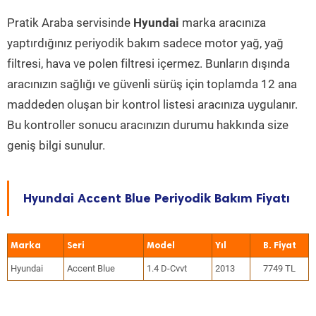
Pratik Araba servisinde
Hyundai
marka aracınıza
yaptırdığınız periyodik bakım sadece motor yağ, yağ
filtresi, hava ve polen filtresi içermez. Bunların dışında
aracınızın sağlığı ve güvenli sürüş için toplamda 12 ana
maddeden oluşan bir kontrol listesi aracınıza uygulanır.
Bu kontroller sonucu aracınızın durumu hakkında size
geniş bilgi sunulur.
Hyundai Accent Blue Periyodik Bakım Fiyatı
Marka
Seri
Model
Yıl
Hyundai
Accent Blue
1.4 D-Cvvt
2013
7749 TL