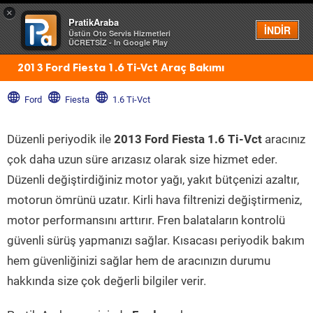
×
PratikAraba
Menü
İNDİR
Üstün Oto Servis Hizmetleri
ÜCRETSİZ - In Google Play
2013 Ford Fiesta 1.6 Ti-Vct Araç Bakımı
Ford
Fiesta
1.6 Ti-Vct
Düzenli periyodik ile
2013 Ford Fiesta 1.6 Ti-Vct
aracınız
çok daha uzun süre arızasız olarak size hizmet eder.
Düzenli değiştirdiğiniz motor yağı, yakıt bütçenizi azaltır,
motorun ömrünü uzatır. Kirli hava filtrenizi değiştirmeniz,
motor performansını arttırır. Fren balataların kontrolü
güvenli sürüş yapmanızı sağlar. Kısacası periyodik bakım
hem güvenliğinizi sağlar hem de aracınızın durumu
hakkında size çok değerli bilgiler verir.