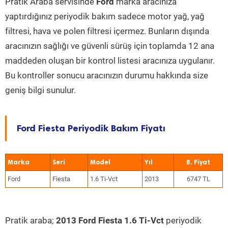
Pratik Araba servisinde
Ford
marka aracınıza
yaptırdığınız periyodik bakım sadece motor yağ, yağ
filtresi, hava ve polen filtresi içermez. Bunların dışında
aracınızın sağlığı ve güvenli sürüş için toplamda 12 ana
maddeden oluşan bir kontrol listesi aracınıza uygulanır.
Bu kontroller sonucu aracınızın durumu hakkında size
geniş bilgi sunulur.
Ford Fiesta Periyodik Bakım Fiyatı
Marka
Seri
Model
Yıl
Ford
Fiesta
1.6 Ti-Vct
2013
6747 TL
Pratik araba;
2013 Ford Fiesta 1.6 Ti-Vct
periyodik