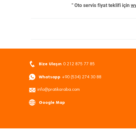
" Oto servis fiyat teklifi için
ww
Bize Ulaşın
0 212 875 77 85
Whatsapp
+90 (534) 274 30 88
info@pratikaraba.com
Google Map