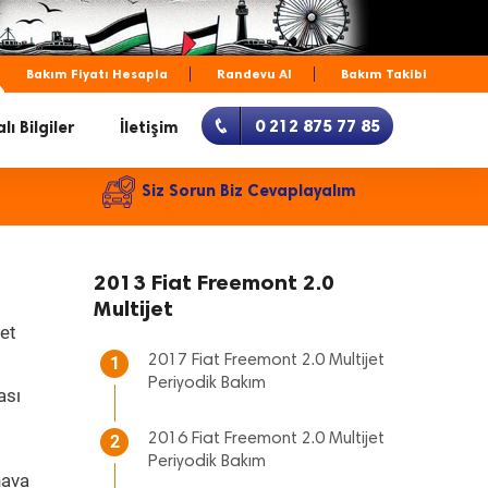
Bakım Fiyatı Hesapla
Randevu Al
Bakım Takibi
0 212 875 77 85
lı Bilgiler
İletişim
Siz Sorun Biz Cevaplayalım
2013 Fiat Freemont 2.0
Multijet
met
2017 Fiat Freemont 2.0 Multijet
1
Periyodik Bakım
ası
2016 Fiat Freemont 2.0 Multijet
2
Periyodik Bakım
hava