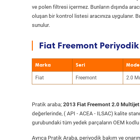
ve polen filtresi içermez. Bunların dışında ar
oluşan bir kontrol listesi aracınıza uygulanır.
sunulur.
Fiat Freemont Periyodik
Marka
Seri
Mode
Fiat
Freemont
2.0 Mu
Pratik araba;
2013 Fiat Freemont 2.0 Multijet
değerlerinde, ( API - ACEA - ILSAC) kalite stan
gurubundaki tüm yedek parçaların OEM kodlu 
Ayrıca Pratik Araba, periyodik bakım ve onarım