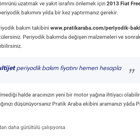
ömrünü uzatmak ve yakıt israfını önlemek için
2013 Fiat Fr
eriyodik bakımını yılda bir kez yaptırmanız gerekir.
riyodik bakım takibini
www.pratikaraba.com/periyodik-bak
tülersiniz. Periyodik bakımda değişen malzemeleri ve sonrak
ilirsiniz.
tijet
periyodik bakım fiyatını hemen hesapla
”
diği halde aracınızın yeni bir motor yağına ihtiyacı olabilir
ğınızı düşünüyorsanız Pratik Araba ekibini aramanızı yâda P
an daha gürültülü çalışıyorsa