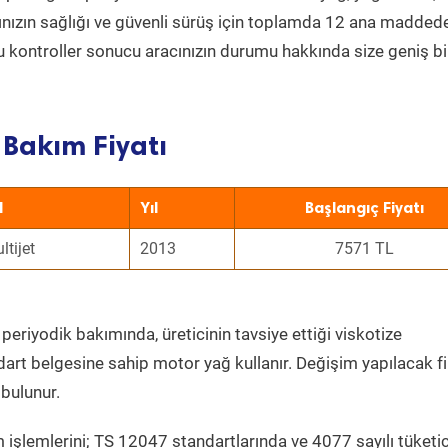
acınızın sağlığı ve güvenli sürüş için toplamda 12 ana madded
 Bu kontroller sonucu aracınızın durumu hakkında size geniş bi
 Bakım Fiyatı
l
Yıl
Başlangıç Fiyatı
ltijet
2013
7571 TL
periyodik bakımında, üreticinin tavsiye ettiği viskotize
dart belgesine sahip motor yağ kullanır. Değişim yapılacak fi
bulunur.
 işlemlerini; TS 12047 standartlarında ve 4077 sayılı tüketic