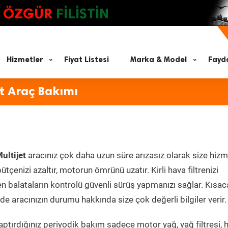
ÖZGÜR
FİLİSTİN
Hizmetler
Fiyat Listesi
Marka & Model
Fayda
et Araç Bakımı
ultijet
aracınız çok daha uzun süre arızasız olarak size hiz
ütçenizi azaltır, motorun ömrünü uzatır. Kirli hava filtrenizi
en balataların kontrolü güvenli sürüş yapmanızı sağlar. Kısac
e aracınızın durumu hakkında size çok değerli bilgiler verir.
ptırdığınız periyodik bakım sadece motor yağ, yağ filtresi, 