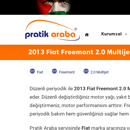
Kurumsal
2013 Fiat Freemont 2.0 Multij
Fiat
Freemont
2.0 Multijet
Düzenli periyodik ile
2013 Fiat Freemont 2.0 M
eder. Düzenli değiştirdiğiniz motor yağı, yakıt b
değiştirmeniz, motor performansını arttırır. Fr
periyodik bakım hem güvenliğinizi sağlar hem d
Pratik Araba servisinde
Fiat
marka aracınıza ya