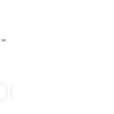
 ve
Renault Clio Periyodik Bakım 7.218 TL
2006 Model 1.5 Dci Motor