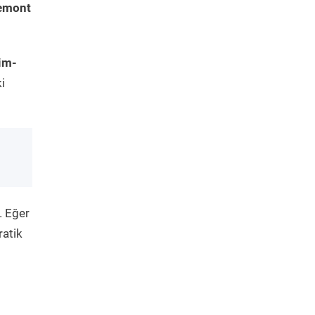
eemont
im-
i
. Eğer
ratik