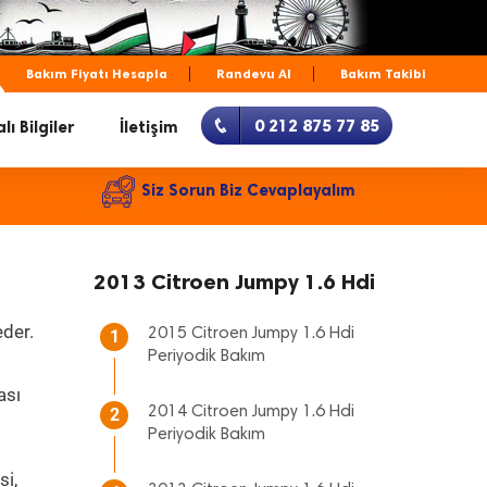
Bakım Fiyatı Hesapla
Randevu Al
Bakım Takibi
0 212 875 77 85
lı Bilgiler
İletişim
Siz Sorun Biz Cevaplayalım
2013 Citroen Jumpy 1.6 Hdi
eder.
2015 Citroen Jumpy 1.6 Hdi
1
Periyodik Bakım
ası
2014 Citroen Jumpy 1.6 Hdi
2
Periyodik Bakım
si,