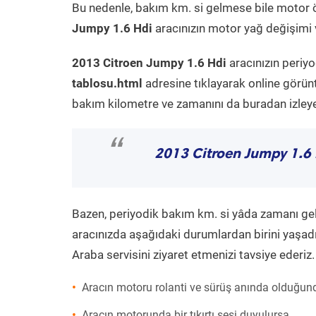
Bu nedenle, bakım km. si gelmese bile motor 
Jumpy 1.6 Hdi
aracınızın motor yağ değişimi v
2013 Citroen Jumpy 1.6 Hdi
aracınızın periy
tablosu.html
adresine tıklayarak online görün
bakım kilometre ve zamanını da buradan izleyeb
“
2013 Citroen Jumpy 1.6
Bazen, periyodik bakım km. si yâda zamanı gelme
aracınızda aşağıdaki durumlardan birini yaşadı
Araba servisini ziyaret etmenizi tavsiye ederiz.
Aracın motoru rolanti ve sürüş anında olduğund
Aracın motorunda bir tıkırtı sesi duyulursa