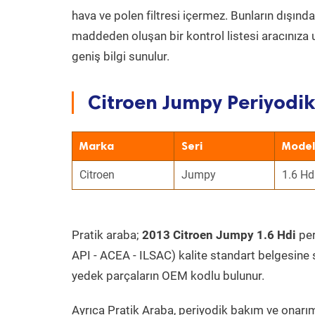
hava ve polen filtresi içermez. Bunların dışınd
maddeden oluşan bir kontrol listesi aracınıza 
geniş bilgi sunulur.
Citroen Jumpy Periyodik
Marka
Seri
Model
Citroen
Jumpy
1.6 Hd
Pratik araba;
2013 Citroen Jumpy 1.6 Hdi
per
API - ACEA - ILSAC) kalite standart belgesine 
yedek parçaların OEM kodlu bulunur.
Ayrıca Pratik Araba, periyodik bakım ve onarım