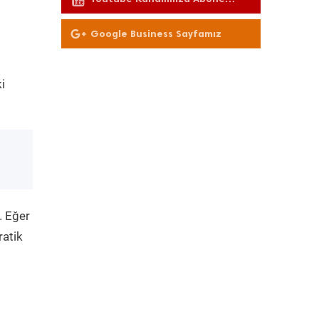
Olun
Google Business Sayfamız
i
. Eğer
ratik