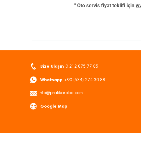
" Oto servis fiyat teklifi için
ww
Bize Ulaşın
0 212 875 77 85
Whatsapp
+90 (534) 274 30 88
info@pratikaraba.com
Google Map