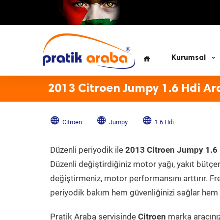
Kurumsal
2013 Citroen Jumpy 1.6 Hdi Ar
Citroen
Jumpy
1.6 Hdi
Düzenli periyodik ile
2013 Citroen Jumpy 1.6
Düzenli değiştirdiğiniz motor yağı, yakıt bütçeni
değiştirmeniz, motor performansını arttırır. Fr
periyodik bakım hem güvenliğinizi sağlar hem d
Pratik Araba servisinde
Citroen
marka aracınız