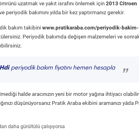
ömrünü uzatmak ve yakıt israfını önlemek için
2013 Citroen
e periyodik bakımını yılda bir kez yaptırmanız gerekir.
odik bakım takibini
www.pratikaraba.com/periyodik-bakim-
tülersiniz. Periyodik bakımda değişen malzemeleri ve sonrak
ilirsiniz.
 Hdi
periyodik bakım fiyatını hemen hesapla
”
diği halde aracınızın yeni bir motor yağına ihtiyacı olabilir
ğınızı düşünüyorsanız Pratik Araba ekibini aramanızı yâda P
an daha gürültülü çalışıyorsa