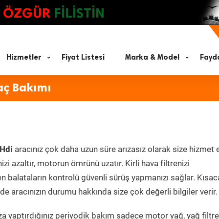
ÖZGÜR
FİLİSTİN
Hizmetler
Fiyat Listesi
Marka & Model
Fayda
aç Bakımı
 Hdi
aracınız çok daha uzun süre arızasız olarak size hizmet 
zi azaltır, motorun ömrünü uzatır. Kirli hava filtrenizi
en balataların kontrolü güvenli sürüş yapmanızı sağlar. Kısac
e aracınızın durumu hakkında size çok değerli bilgiler verir.
a yaptırdığınız periyodik bakım sadece motor yağ, yağ filtre