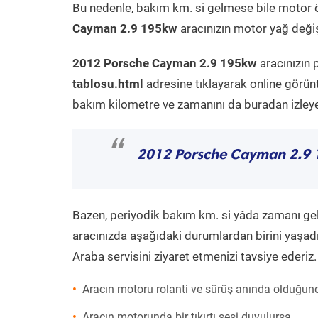
Bu nedenle, bakım km. si gelmese bile motor 
Cayman 2.9 195kw
aracınızın motor yağ değiş
2012 Porsche Cayman 2.9 195kw
aracınızın 
tablosu.html
adresine tıklayarak online görün
bakım kilometre ve zamanını da buradan izleyeb
“
2012 Porsche Cayman 2.9
Bazen, periyodik bakım km. si yâda zamanı gelme
aracınızda aşağıdaki durumlardan birini yaşadı
Araba servisini ziyaret etmenizi tavsiye ederiz.
Aracın motoru rolanti ve sürüş anında olduğund
Aracın motorunda bir tıkırtı sesi duyulursa