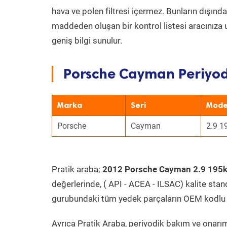
hava ve polen filtresi içermez. Bunların dışınd
maddeden oluşan bir kontrol listesi aracınıza 
geniş bilgi sunulur.
Porsche Cayman Periyod
Marka
Seri
Mode
Porsche
Cayman
2.9 1
Pratik araba;
2012 Porsche Cayman 2.9 195
değerlerinde, ( API - ACEA - ILSAC) kalite stan
gurubundaki tüm yedek parçaların OEM kodlu 
Ayrıca Pratik Araba, periyodik bakım ve onarım