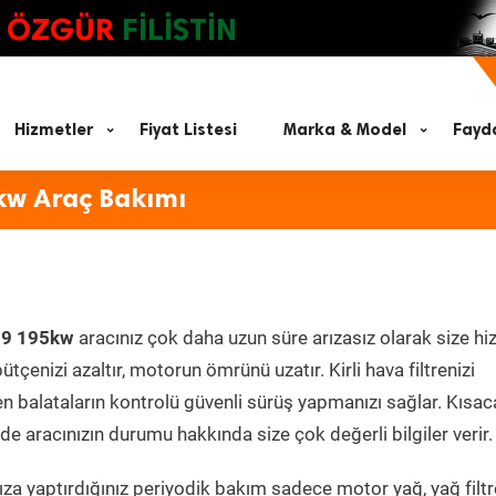
ÖZGÜR
FİLİSTİN
Hizmetler
Fiyat Listesi
Marka & Model
Fayda
kw Araç Bakımı
.9 195kw
aracınız çok daha uzun süre arızasız olarak size h
ütçenizi azaltır, motorun ömrünü uzatır. Kirli hava filtrenizi
en balataların kontrolü güvenli sürüş yapmanızı sağlar. Kısac
e aracınızın durumu hakkında size çok değerli bilgiler verir.
za yaptırdığınız periyodik bakım sadece motor yağ, yağ filtr