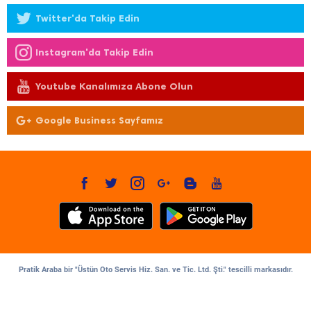
Twitter'da Takip Edin
Instagram'da Takip Edin
Youtube Kanalımıza Abone Olun
Google Business Sayfamız
Pratik Araba bir "Üstün Oto Servis Hiz. San. ve Tic. Ltd. Şti." tescilli markasıdır.