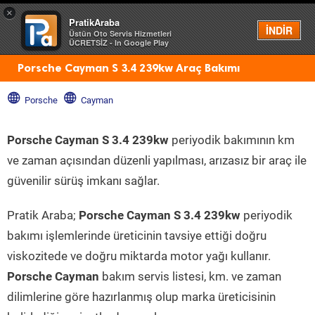
×
PratikAraba
Menü
İNDİR
Üstün Oto Servis Hizmetleri
ÜCRETSİZ - In Google Play
Porsche Cayman S 3.4 239kw Araç Bakımı
Porsche
Cayman
Porsche Cayman S 3.4 239kw
periyodik bakımının km
ve zaman açısından düzenli yapılması, arızasız bir araç ile
güvenilir sürüş imkanı sağlar.
Pratik Araba;
Porsche Cayman S 3.4 239kw
periyodik
bakımı işlemlerinde üreticinin tavsiye ettiği doğru
viskozitede ve doğru miktarda motor yağı kullanır.
Porsche Cayman
bakım servis listesi, km. ve zaman
dilimlerine göre hazırlanmış olup marka üreticisinin