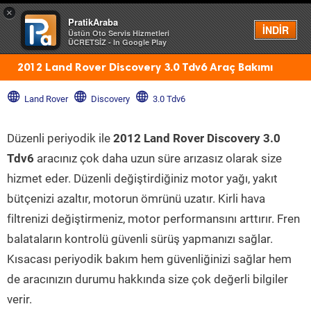
×
PratikAraba
Menü
İNDİR
Üstün Oto Servis Hizmetleri
ÜCRETSİZ - In Google Play
2012 Land Rover Discovery 3.0 Tdv6 Araç Bakımı
Land Rover
Discovery
3.0 Tdv6
Düzenli periyodik ile
2012 Land Rover Discovery 3.0
Tdv6
aracınız çok daha uzun süre arızasız olarak size
hizmet eder. Düzenli değiştirdiğiniz motor yağı, yakıt
bütçenizi azaltır, motorun ömrünü uzatır. Kirli hava
filtrenizi değiştirmeniz, motor performansını arttırır. Fren
balataların kontrolü güvenli sürüş yapmanızı sağlar.
Kısacası periyodik bakım hem güvenliğinizi sağlar hem
de aracınızın durumu hakkında size çok değerli bilgiler
verir.