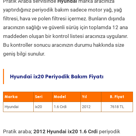
Pratik Araba servisinde
Hyundai
marka aracınıza
yaptırdığınız periyodik bakım sadece motor yağ, yağ
filtresi, hava ve polen filtresi içermez. Bunların dışında
aracınızın sağlığı ve güvenli sürüş için toplamda 12 ana
maddeden oluşan bir kontrol listesi aracınıza uygulanır.
Bu kontroller sonucu aracınızın durumu hakkında size
geniş bilgi sunulur.
Hyundai ix20 Periyodik Bakım Fiyatı
Marka
Seri
Model
Yıl
Hyundai
ix20
1.6 Crdi
2012
7618 TL
Pratik araba;
2012 Hyundai ix20 1.6 Crdi
periyodik