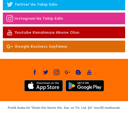
Twitter'da Takip Edin
Instagram'da Takip Edin
Youtube Kanalımıza Abone Olun
Google Business Sayfamız
Pratik Araba bir "Üstün Oto Servis Hiz. San. ve Tic. Ltd. Şti." tescilli markasıdır.