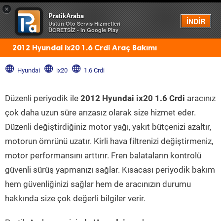
×
PratikAraba
Menü
İNDİR
Üstün Oto Servis Hizmetleri
ÜCRETSİZ - In Google Play
2012 Hyundai ix20 1.6 Crdi Araç Bakımı
Hyundai
ix20
1.6 Crdi
Düzenli periyodik ile
2012 Hyundai ix20 1.6 Crdi
aracınız
çok daha uzun süre arızasız olarak size hizmet eder.
Düzenli değiştirdiğiniz motor yağı, yakıt bütçenizi azaltır,
motorun ömrünü uzatır. Kirli hava filtrenizi değiştirmeniz,
motor performansını arttırır. Fren balataların kontrolü
güvenli sürüş yapmanızı sağlar. Kısacası periyodik bakım
hem güvenliğinizi sağlar hem de aracınızın durumu
hakkında size çok değerli bilgiler verir.