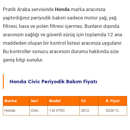
Pratik Araba servisinde
Honda
marka aracınıza
yaptırdığınız periyodik bakım sadece motor yağ, yağ
filtresi, hava ve polen filtresi içermez. Bunların dışında
aracınızın sağlığı ve güvenli sürüş için toplamda 12 ana
maddeden oluşan bir kontrol listesi aracınıza uygulanır.
Bu kontroller sonucu aracınızın durumu hakkında size
geniş bilgi sunulur.
Honda Civic Periyodik Bakım Fiyatı
Marka
Seri
Model
Yıl
Honda
Civic
1.6i VTEC
2012
6226 TL