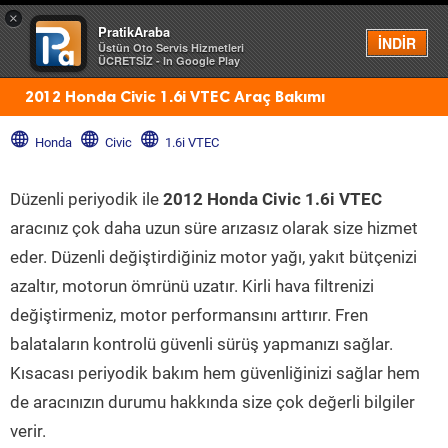
×
PratikAraba
Menü
İNDİR
Üstün Oto Servis Hizmetleri
ÜCRETSİZ - In Google Play
2012 Honda Civic 1.6i VTEC Araç Bakımı
Honda
Civic
1.6i VTEC
Düzenli periyodik ile
2012 Honda Civic 1.6i VTEC
aracınız çok daha uzun süre arızasız olarak size hizmet
eder. Düzenli değiştirdiğiniz motor yağı, yakıt bütçenizi
azaltır, motorun ömrünü uzatır. Kirli hava filtrenizi
değiştirmeniz, motor performansını arttırır. Fren
balataların kontrolü güvenli sürüş yapmanızı sağlar.
Kısacası periyodik bakım hem güvenliğinizi sağlar hem
de aracınızın durumu hakkında size çok değerli bilgiler
verir.