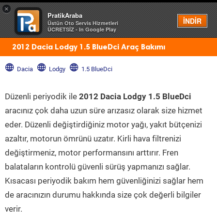
×
PratikAraba
Menü
İNDİR
Üstün Oto Servis Hizmetleri
ÜCRETSİZ - In Google Play
2012 Dacia Lodgy 1.5 BlueDci Araç Bakımı
Dacia
Lodgy
1.5 BlueDci
Düzenli periyodik ile
2012 Dacia Lodgy 1.5 BlueDci
aracınız çok daha uzun süre arızasız olarak size hizmet
eder. Düzenli değiştirdiğiniz motor yağı, yakıt bütçenizi
azaltır, motorun ömrünü uzatır. Kirli hava filtrenizi
değiştirmeniz, motor performansını arttırır. Fren
balataların kontrolü güvenli sürüş yapmanızı sağlar.
Kısacası periyodik bakım hem güvenliğinizi sağlar hem
de aracınızın durumu hakkında size çok değerli bilgiler
verir.