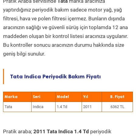
Pratik Araba servisinde
Tata
marka aracınıza
yaptırdığınız periyodik bakım sadece motor yağ, yağ
filtresi, hava ve polen filtresi içermez. Bunların dışında
aracınızın sağlığı ve güvenli sürüş için toplamda 12 ana
maddeden oluşan bir kontrol listesi aracınıza uygulanır.
Bu kontroller sonucu aracınızın durumu hakkında size
geniş bilgi sunulur.
Tata Indica Periyodik Bakım Fiyatı
Marka
Seri
Model
Yıl
Tata
Indica
1.4 Td
2011
6362 TL
Pratik araba;
2011 Tata Indica 1.4 Td
periyodik