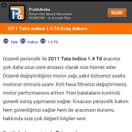
×
PratikAraba
Menü
İNDİR
Üstün Oto Servis Hizmetleri
ÜCRETSİZ - In Google Play
2011 Tata Indica 1.4 Td Araç Bakımı
Tata
Indica
1.4 Td
Düzenli periyodik ile
2011 Tata Indica 1.4 Td
aracınız
çok daha uzun süre arızasız olarak size hizmet eder.
Düzenli değiştirdiğiniz motor yağı, yakıt bütçenizi azaltır,
motorun ömrünü uzatır. Kirli hava filtrenizi değiştirmeniz,
motor performansını arttırır. Fren balataların kontrolü
güvenli sürüş yapmanızı sağlar. Kısacası periyodik bakım
hem güvenliğinizi sağlar hem de aracınızın durumu
hakkında size çok değerli bilgiler verir.