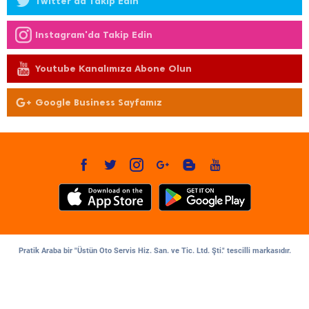
Twitter'da Takip Edin
Instagram'da Takip Edin
Youtube Kanalımıza Abone Olun
Google Business Sayfamız
Pratik Araba bir "Üstün Oto Servis Hiz. San. ve Tic. Ltd. Şti." tescilli markasıdır.