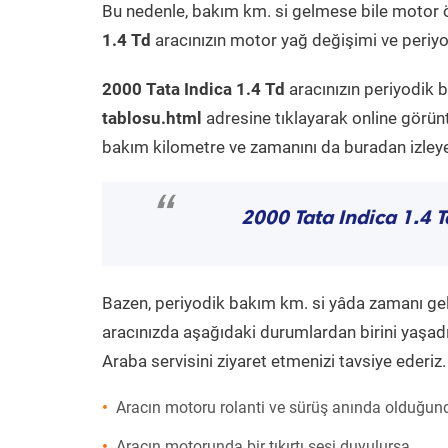
Bu nedenle, bakım km. si gelmese bile motor 
1.4 Td
aracınızın motor yağ değişimi ve periyod
2000 Tata Indica 1.4 Td
aracınızın periyodik 
tablosu.html
adresine tıklayarak online görün
bakım kilometre ve zamanını da buradan izleyeb
“
2000 Tata Indica 1.4 T
Bazen, periyodik bakım km. si yâda zamanı gelme
aracınızda aşağıdaki durumlardan birini yaşadı
Araba servisini ziyaret etmenizi tavsiye ederiz.
Aracın motoru rolanti ve sürüş anında olduğund
Aracın motorunda bir tıkırtı sesi duyulursa