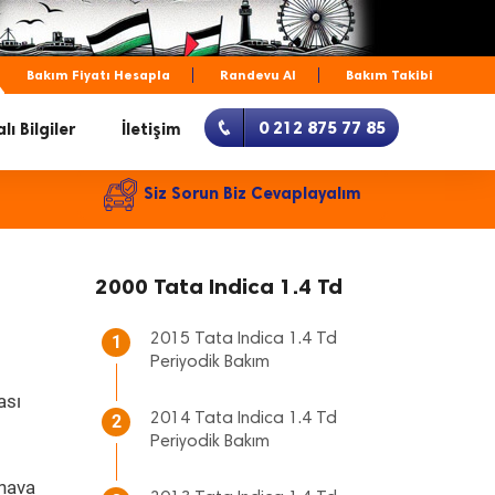
Bakım Fiyatı Hesapla
Randevu Al
Bakım Takibi
0 212 875 77 85
lı Bilgiler
İletişim
Siz Sorun Biz Cevaplayalım
2000 Tata Indica 1.4 Td
2015 Tata Indica 1.4 Td
1
Periyodik Bakım
ası
2014 Tata Indica 1.4 Td
2
Periyodik Bakım
 hava