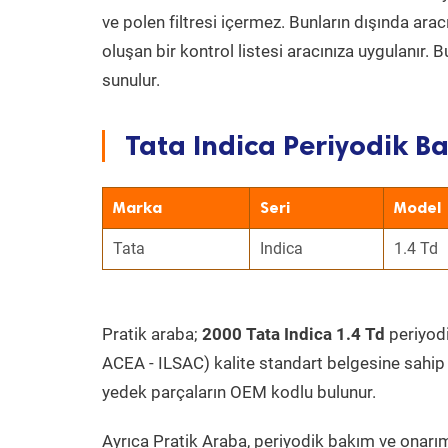
ve polen filtresi içermez. Bunların dışında ar
oluşan bir kontrol listesi aracınıza uygulanır.
sunulur.
Tata Indica Periyodik Ba
Marka
Seri
Model
Tata
Indica
1.4 Td
Pratik araba;
2000 Tata Indica 1.4 Td
periyodi
ACEA - ILSAC) kalite standart belgesine sahip
yedek parçaların OEM kodlu bulunur.
Ayrıca Pratik Araba, periyodik bakım ve onarım