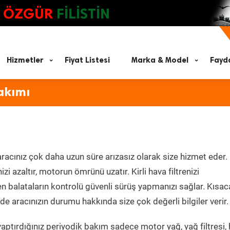
ÖZGÜR
FİLİSTİN
Hizmetler
Fiyat Listesi
Marka & Model
Fayda
akımı
racınız çok daha uzun süre arızasız olarak size hizmet eder.
zi azaltır, motorun ömrünü uzatır. Kirli hava filtrenizi
en balataların kontrolü güvenli sürüş yapmanızı sağlar. Kısac
e aracınızın durumu hakkında size çok değerli bilgiler verir.
aptırdığınız periyodik bakım sadece motor yağ, yağ filtresi,