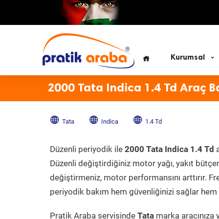
Kurumsal
2000 Tata Indica 1.4 Td Araç B
Tata
Indica
1.4 Td
Düzenli periyodik ile
2000 Tata Indica 1.4 Td
a
Düzenli değiştirdiğiniz motor yağı, yakıt bütçeni
değiştirmeniz, motor performansını arttırır. Fr
periyodik bakım hem güvenliğinizi sağlar hem d
Pratik Araba servisinde
Tata
marka aracınıza y