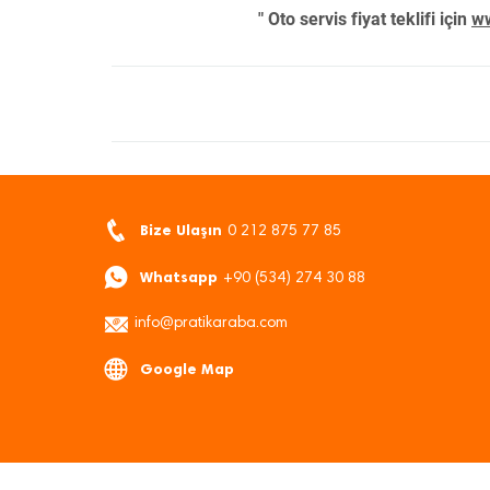
" Oto servis fiyat teklifi için
ww
Bize Ulaşın
0 212 875 77 85
Whatsapp
+90 (534) 274 30 88
info@pratikaraba.com
Google Map