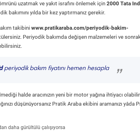
ömrünü uzatmak ve yakıt israfını önlemek için
2000 Tata Ind
ik bakımını yılda bir kez yaptırmanız gerekir.
bakım takibini
www.pratikaraba.com/periyodik-bakim-
tülersiniz. Periyodik bakımda değişen malzemeleri ve sonrak
ilirsiniz.
d
periyodik bakım fiyatını hemen hesapla
”
diği halde aracınızın yeni bir motor yağına ihtiyacı olabilir
ğınızı düşünüyorsanız Pratik Araba ekibini aramanızı yâda P
an daha gürültülü çalışıyorsa