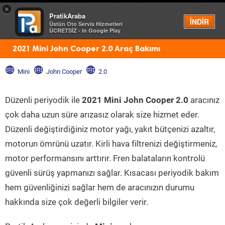
×
PratikAraba
Menü
İNDİR
Üstün Oto Servis Hizmetleri
ÜCRETSİZ - In Google Play
2021 Mini John Cooper 2.0 Araç Bakımı
Mini
John Cooper
2.0
Düzenli periyodik ile
2021 Mini John Cooper 2.0
aracınız
çok daha uzun süre arızasız olarak size hizmet eder.
Düzenli değiştirdiğiniz motor yağı, yakıt bütçenizi azaltır,
motorun ömrünü uzatır. Kirli hava filtrenizi değiştirmeniz,
motor performansını arttırır. Fren balataların kontrolü
güvenli sürüş yapmanızı sağlar. Kısacası periyodik bakım
hem güvenliğinizi sağlar hem de aracınızın durumu
hakkında size çok değerli bilgiler verir.