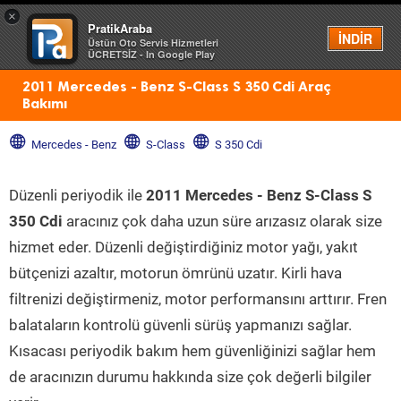
×
PratikAraba
Menü
İNDİR
Üstün Oto Servis Hizmetleri
ÜCRETSİZ - In Google Play
2011 Mercedes - Benz S-Class S 350 Cdi Araç
Bakımı
Mercedes - Benz
S-Class
S 350 Cdi
Düzenli periyodik ile
2011 Mercedes - Benz S-Class S
350 Cdi
aracınız çok daha uzun süre arızasız olarak size
hizmet eder. Düzenli değiştirdiğiniz motor yağı, yakıt
bütçenizi azaltır, motorun ömrünü uzatır. Kirli hava
filtrenizi değiştirmeniz, motor performansını arttırır. Fren
balataların kontrolü güvenli sürüş yapmanızı sağlar.
Kısacası periyodik bakım hem güvenliğinizi sağlar hem
de aracınızın durumu hakkında size çok değerli bilgiler